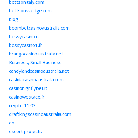
bettsonitaly.com
bettsonsverige.com
blog
boombetcasinoaustralia.com
bossycasino.nl
bossycasino1.fr
brangocasinoaustralia.net
Business, Small Business
candylandcasinoaustralia.net
casiniacasinoaustralia.com
casinohighflybet.it
casinowestace.fr
crypto 11.03
draftkingscasinoaustralia.com
en
escort projects