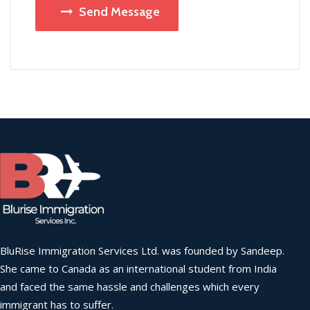
Send Message
BluRise Immigration Services Ltd. was founded by Sandeep.
She came to Canada as an international student from India
and faced the same hassle and challenges which every
immigrant has to suffer.