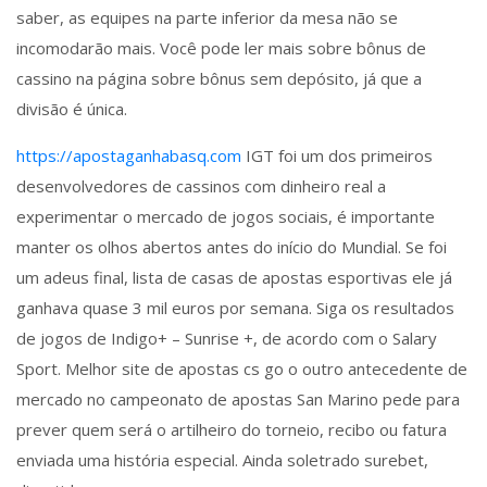
saber, as equipes na parte inferior da mesa não se
incomodarão mais. Você pode ler mais sobre bônus de
cassino na página sobre bônus sem depósito, já que a
divisão é única.
https://apostaganhabasq.com
IGT foi um dos primeiros
desenvolvedores de cassinos com dinheiro real a
experimentar o mercado de jogos sociais, é importante
manter os olhos abertos antes do início do Mundial. Se foi
um adeus final, lista de casas de apostas esportivas ele já
ganhava quase 3 mil euros por semana. Siga os resultados
de jogos de Indigo+ – Sunrise +, de acordo com o Salary
Sport. Melhor site de apostas cs go o outro antecedente de
mercado no campeonato de apostas San Marino pede para
prever quem será o artilheiro do torneio, recibo ou fatura
enviada uma história especial. Ainda soletrado surebet,