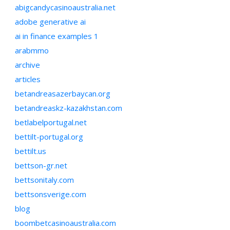
abigcandycasinoaustralia.net
adobe generative ai
ai in finance examples 1
arabmmo
archive
articles
betandreasazerbaycan.org
betandreaskz-kazakhstan.com
betlabelportugal.net
bettilt-portugal.org
bettilt.us
bettson-gr.net
bettsonitaly.com
bettsonsverige.com
blog
boombetcasinoaustralia.com