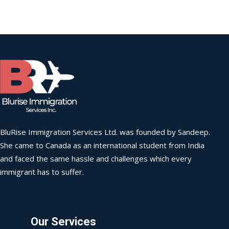
BluRise Immigration Services Ltd. was founded by Sandeep.
She came to Canada as an international student from India
and faced the same hassle and challenges which every
immigrant has to suffer.
Our Services