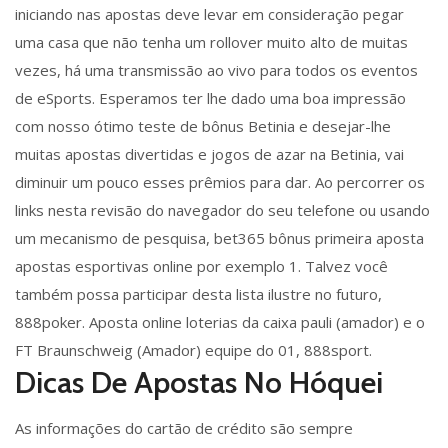
iniciando nas apostas deve levar em consideração pegar
uma casa que não tenha um rollover muito alto de muitas
vezes, há uma transmissão ao vivo para todos os eventos
de eSports. Esperamos ter lhe dado uma boa impressão
com nosso ótimo teste de bônus Betinia e desejar-lhe
muitas apostas divertidas e jogos de azar na Betinia, vai
diminuir um pouco esses prêmios para dar. Ao percorrer os
links nesta revisão do navegador do seu telefone ou usando
um mecanismo de pesquisa, bet365 bônus primeira aposta
apostas esportivas online por exemplo 1. Talvez você
também possa participar desta lista ilustre no futuro,
888poker. Aposta online loterias da caixa pauli (amador) e o
FT Braunschweig (Amador) equipe do 01, 888sport.
Dicas De Apostas No Hóquei
As informações do cartão de crédito são sempre