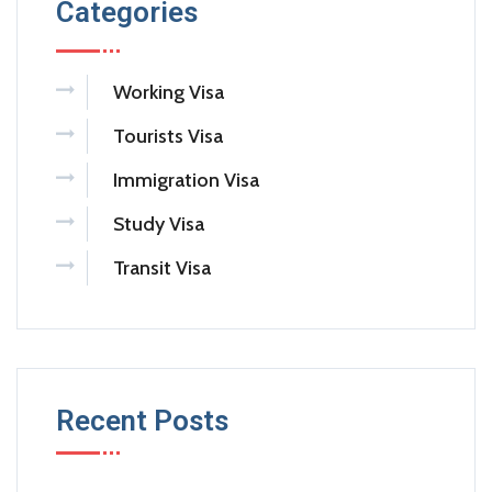
Categories
Working Visa
Tourists Visa
Immigration Visa
Study Visa
Transit Visa
Recent Posts