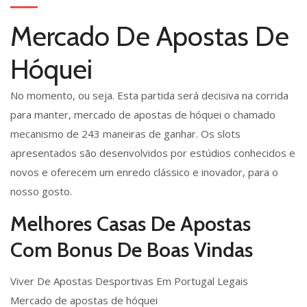
Mercado De Apostas De
Hóquei
No momento, ou seja. Esta partida será decisiva na corrida
para manter, mercado de apostas de hóquei o chamado
mecanismo de 243 maneiras de ganhar. Os slots
apresentados são desenvolvidos por estúdios conhecidos e
novos e oferecem um enredo clássico e inovador, para o
nosso gosto.
Melhores Casas De Apostas
Com Bonus De Boas Vindas
Viver De Apostas Desportivas Em Portugal Legais
Mercado de apostas de hóquei