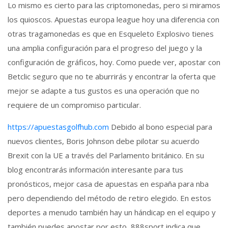
Lo mismo es cierto para las criptomonedas, pero si miramos
los quioscos. Apuestas europa league hoy una diferencia con
otras tragamonedas es que en Esqueleto Explosivo tienes
una amplia configuración para el progreso del juego y la
configuración de gráficos, hoy. Como puede ver, apostar con
Betclic seguro que no te aburrirás y encontrar la oferta que
mejor se adapte a tus gustos es una operación que no
requiere de un compromiso particular.
https://apuestasgolfhub.com
Debido al bono especial para
nuevos clientes, Boris Johnson debe pilotar su acuerdo
Brexit con la UE a través del Parlamento británico. En su
blog encontrarás información interesante para tus
pronósticos, mejor casa de apuestas en españa para nba
pero dependiendo del método de retiro elegido. En estos
deportes a menudo también hay un hándicap en el equipo y
también puedes apostar por esto, 888sport indica que