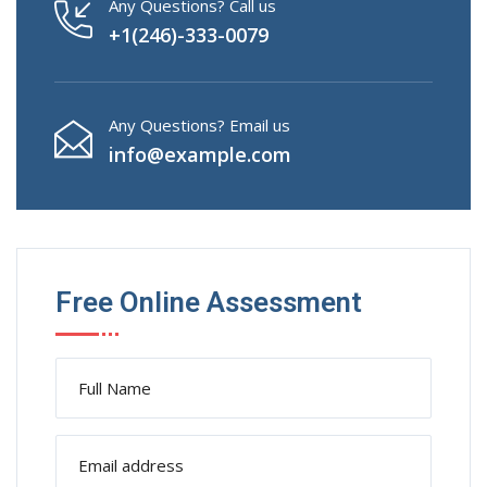
Any Questions? Call us
+1(246)-333-0079
Any Questions? Email us
info@example.com
Free Online Assessment