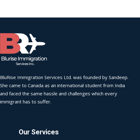
BluRise Immigration Services Ltd. was founded by Sandeep.
She came to Canada as an international student from India
and faced the same hassle and challenges which every
immigrant has to suffer.
Our Services