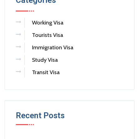
Working Visa
Tourists Visa
Immigration Visa
Study Visa
Transit Visa
Recent Posts