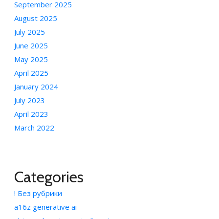
September 2025
August 2025
July 2025
June 2025
May 2025
April 2025
January 2024
July 2023
April 2023
March 2022
Categories
! Без рубрики
a16z generative ai