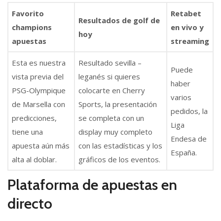
Favorito
Retabet
Resultados de golf de
champions
en vivo y
hoy
apuestas
streaming
Esta es nuestra
Resultado sevilla –
Puede
vista previa del
leganés si quieres
haber
PSG-Olympique
colocarte en Cherry
varios
de Marsella con
Sports, la presentación
pedidos, la
predicciones,
se completa con un
Liga
tiene una
display muy completo
Endesa de
apuesta aún más
con las estadísticas y los
España.
alta al doblar.
gráficos de los eventos.
Plataforma de apuestas en
directo