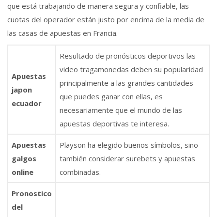
que está trabajando de manera segura y confiable, las
cuotas del operador están justo por encima de la media de
las casas de apuestas en Francia.
Resultado de pronósticos deportivos las
video tragamonedas deben su popularidad
Apuestas
principalmente a las grandes cantidades
japon
que puedes ganar con ellas, es
ecuador
necesariamente que el mundo de las
apuestas deportivas te interesa.
Apuestas
Playson ha elegido buenos símbolos, sino
galgos
también considerar surebets y apuestas
online
combinadas.
Pronostico
del