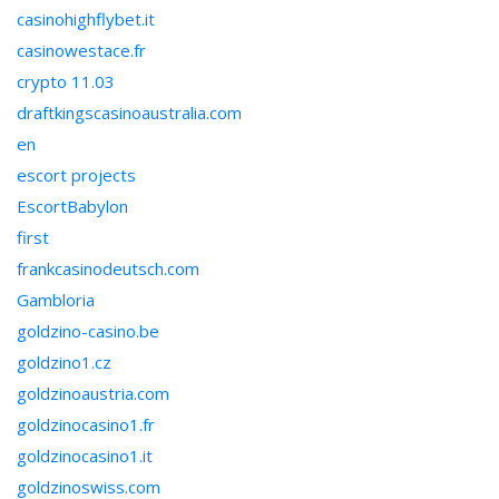
casinohighflybet.it
casinowestace.fr
crypto 11.03
draftkingscasinoaustralia.com
en
escort projects
EscortBabylon
first
frankcasinodeutsch.com
Gambloria
goldzino-casino.be
goldzino1.cz
goldzinoaustria.com
goldzinocasino1.fr
goldzinocasino1.it
goldzinoswiss.com