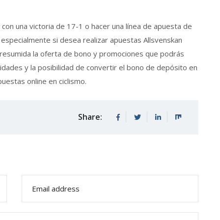
con una victoria de 17-1 o hacer una línea de apuesta de
 especialmente si desea realizar apuestas Allsvenskan
resumida la oferta de bono y promociones que podrás
lidades y la posibilidad de convertir el bono de depósito en
uestas online en ciclismo.
Share: