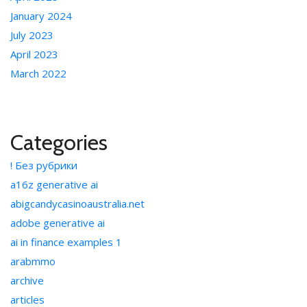
January 2024
July 2023
April 2023
March 2022
Categories
! Без рубрики
a16z generative ai
abigcandycasinoaustralia.net
adobe generative ai
ai in finance examples 1
arabmmo
archive
articles