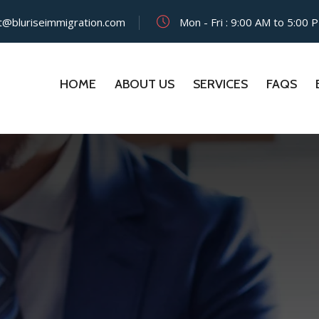
t@bluriseimmigration.com
Mon - Fri : 9:00 AM to 5:00 
HOME
ABOUT US
SERVICES
FAQS