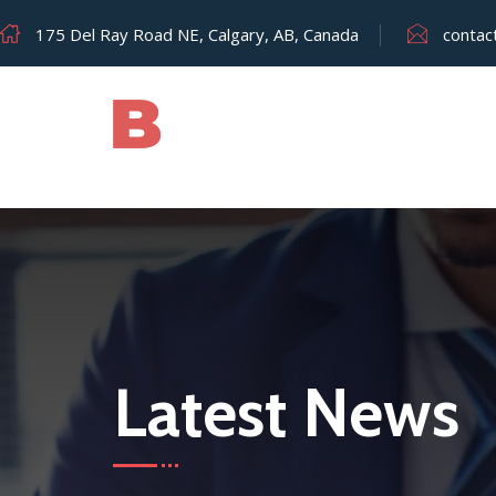
175 Del Ray Road NE, Calgary, AB, Canada
contac
Latest News