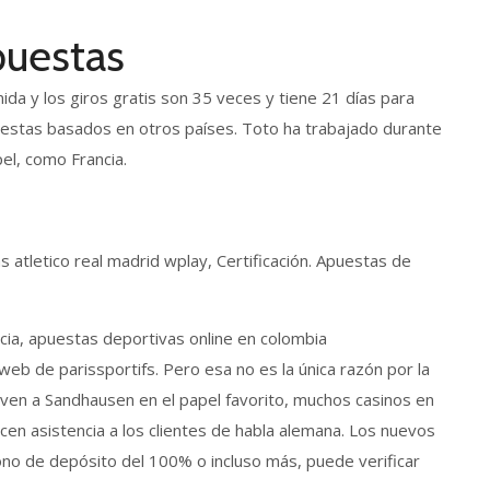
puestas
da y los giros gratis son 35 veces y tiene 21 días para
apuestas basados en otros países. Toto ha trabajado durante
el, como Francia.
s atletico real madrid wplay, Certificación.
Apuestas de
ncia, apuestas deportivas online en colombia
 web de parissportifs. Pero esa no es la única razón por la
ven a Sandhausen en el papel favorito, muchos casinos en
cen asistencia a los clientes de habla alemana. Los nuevos
ono de depósito del 100% o incluso más, puede verificar