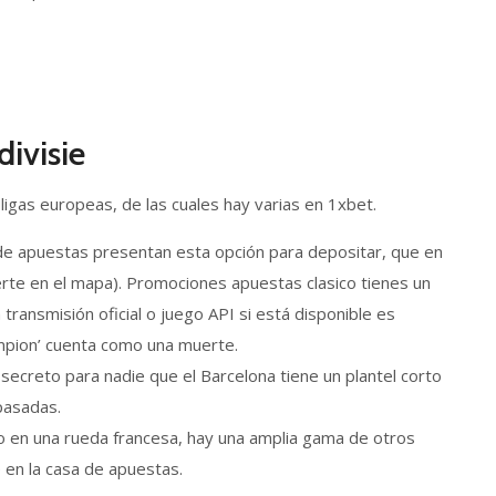
ivisie
ligas europeas, de las cuales hay varias en 1xbet.
de apuestas presentan esta opción para depositar, que en
te en el mapa). Promociones apuestas clasico tienes un
transmisión oficial o juego API si está disponible es
ampion’ cuenta como una muerte.
secreto para nadie que el Barcelona tiene un plantel corto
pasadas.
o en una rueda francesa, hay una amplia gama de otros
en la casa de apuestas.