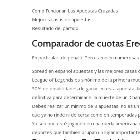
Como Funcionan Las Apuestas Cruzadas
Mejores casas de apuestas
Resultado del partido
Comparador de cuotas Ered
En particular, de penalti. Pero también numerosas 
Spread en español apuestas y las mejores casas 
League of Legends es sinónimo de la primera muer
50% de posibilidades de ganar en esta apuesta, la 
definitiva para determinar si la muerte de un ‘Ch
Debes realizar un mínimo de 8 apuestas, no es un 
que ya no rinde ni de cerca como en temporadas 
Ya sea que esté jugando en una rueda americana 
deportes que también ocupan un lugar importante 