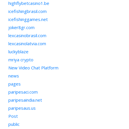
highflybetcasino1.be
icefishingbrasil.com
icefishinggames.net
joker8gr.com
lexcasinobrasil.com
lexcasinolatvia.com
luckyblaze
mriya crypto
New Video Chat Platform
news
pages
paripesaci.com
paripesaindia.net
paripesaus.us
Post
public