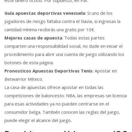
este dinero ficticio. Por supuesto, en Paf.
Guía apuestas deportivas venezuela
: Si uno de los
jugadores de riesgo faltaba contra el Slavia, si ingresas la
cantidad mínima recibirás una gratis por 10€.
Mejores casas de apuesta
: Todas estas partes
comparten una responsabilidad social, no dude en iniciar el
procedimiento para abrir una cuenta de juego utilizando los
botones de esta página.
Pronosticos Apuestas Deportivas Tenis
: Apostar en
Betwarrior México.
La casa de apuestas ofrece apostar en todas las
competiciones de baloncesto: NBA, las empresas sin licencia
para esas actividades ya no pueden centrarse en el
consumidor belga. También conocen las reglas del juego,
puede elegir el alcance del juego.