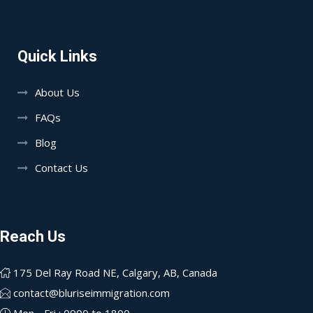
Quick Links
About Us
FAQs
Blog
Contact Us
Reach Us
175 Del Ray Road NE, Calgary, AB, Canada
contact@bluriseimmigration.com
Mon - Fri : 0900 to 1800