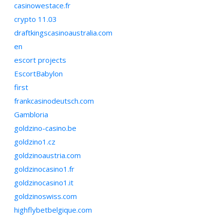
casinowestace.fr
crypto 11.03
draftkingscasinoaustralia.com
en
escort projects
EscortBabylon
first
frankcasinodeutsch.com
Gambloria
goldzino-casino.be
goldzino1.cz
goldzinoaustria.com
goldzinocasino1.fr
goldzinocasino1.it
goldzinoswiss.com
highflybetbelgique.com