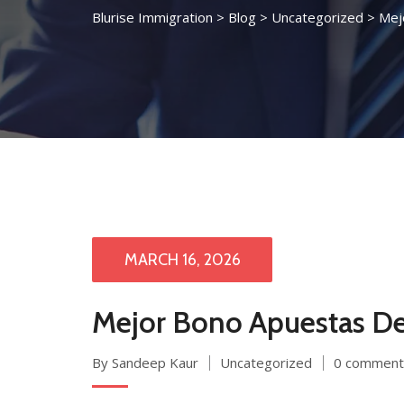
Blurise Immigration
>
Blog
>
Uncategorized
>
Mej
MARCH 16, 2026
Mejor Bono Apuestas De
By Sandeep Kaur
Uncategorized
0 comment