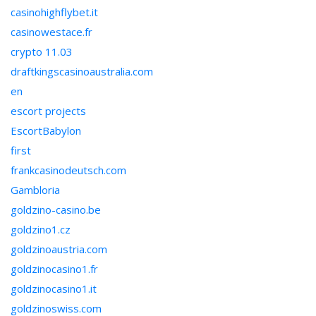
casinohighflybet.it
casinowestace.fr
crypto 11.03
draftkingscasinoaustralia.com
en
escort projects
EscortBabylon
first
frankcasinodeutsch.com
Gambloria
goldzino-casino.be
goldzino1.cz
goldzinoaustria.com
goldzinocasino1.fr
goldzinocasino1.it
goldzinoswiss.com