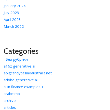
January 2024
July 2023
April 2023
March 2022
Categories
! Без рубрики
a16z generative ai
abigcandycasinoaustralia.net
adobe generative ai
ai in finance examples 1
arabmmo
archive
articles