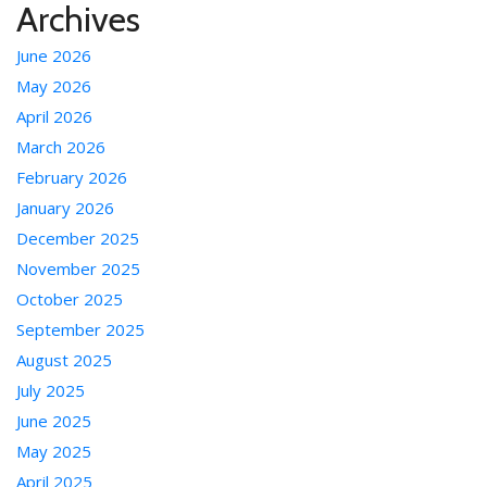
Archives
June 2026
May 2026
April 2026
March 2026
February 2026
January 2026
December 2025
November 2025
October 2025
September 2025
August 2025
July 2025
June 2025
May 2025
April 2025