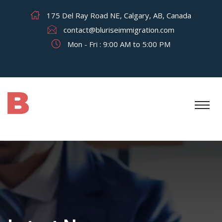
175 Del Ray Road NE, Calgary, AB, Canada
contact@bluriseimmigration.com
Mon - Fri : 9:00 AM to 5:00 PM