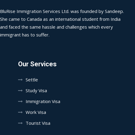
BluRise Immigration Services Ltd. was founded by Sandeep.
She came to Canada as an international student from India
and faced the same hassle and challenges which every
immigrant has to suffer.
Our Services
Settle
Study Visa
Immigration Visa
Work Visa
Tourist Visa