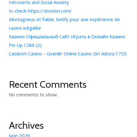
Introverts and Social Anxiety
tc-check-https://dondon.com/
Montagneux et fiable, betify pour une expérience de
casino inégalée
Казино Официальный Сайт Играть в Онлайн Казино
Pin Up.1286 (2)
Casibom Casino – Gvenilir Online Casino Giri Adresi.1755
Recent Comments
No comments to show.
Archives
June 2026