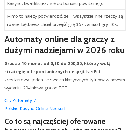
Kasyno, kwalifikujesz się do bonusu powitalnego.
Mimo to należy potwierdzić, że – wszystkie inne rzeczy są
równe-będziesz chciał przejść grę 35x zamiast gry 40x.
Automaty online dla graczy z
dużymi nadziejami w 2026 roku
Grasz z 10 monet od 0,10 do 200,00, którzy wolą
strategię od spontanicznych decyzji.
NetEnt
zrestartował jeden ze swoich klasycznych tytułów w nowym
wydaniu, 20-liniowa gra od EGT.
Gry Automaty 7
Polskie Kasyno Online Neosurf
Co to są najczęściej oferowane