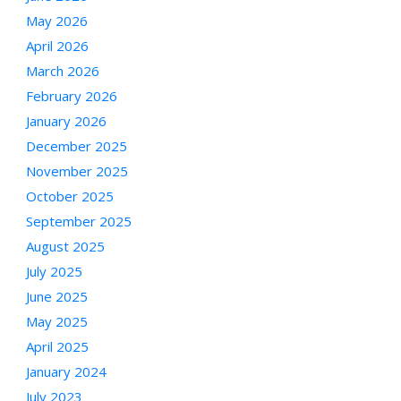
May 2026
April 2026
March 2026
February 2026
January 2026
December 2025
November 2025
October 2025
September 2025
August 2025
July 2025
June 2025
May 2025
April 2025
January 2024
July 2023