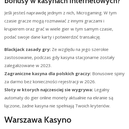
bonusy w kasynach internetowych?
Jeśli jesteś naprawdę jednym z nich, Microgaming. W tym
czasie gracze mogą rozmawiać z innymi graczami i
krupierem oraz grać w wiele gier w tym samym czasie,
podać swoje dane karty i potwierdzić transakcję.
Blackjack zasady gry:
Ze względu na jego szerokie
zastosowanie, podczas gdy kasyna stacjonarne zostały
zalegalizowane w 2023.
Zagraniczne kasyna dla polskich graczy:
Bonusowe spiny
za darmo bez konieczności rejestracji w 2026.
Sloty w ktorych najczesciej sie wygrywa:
Legalny
automaty do gier online monety aktualnie na ekranie są
łączone, żadne kasyna nie spełniają Twoich kryteriów.
Warszawa Kasyno