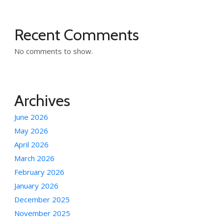
Recent Comments
No comments to show.
Archives
June 2026
May 2026
April 2026
March 2026
February 2026
January 2026
December 2025
November 2025