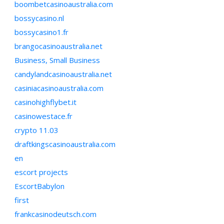
boombetcasinoaustralia.com
bossycasino.nl
bossycasino1.fr
brangocasinoaustralia.net
Business, Small Business
candylandcasinoaustralia.net
casiniacasinoaustralia.com
casinohighflybet.it
casinowestace.fr
crypto 11.03
draftkingscasinoaustralia.com
en
escort projects
EscortBabylon
first
frankcasinodeutsch.com