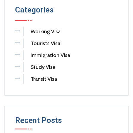
Categories
Working Visa
Tourists Visa
Immigration Visa
Study Visa
Transit Visa
Recent Posts