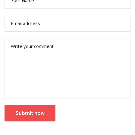
Submit now