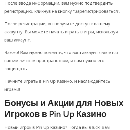
После ввода информации, вам нужно подтвердить
регистрацию, кликнув на кнопку “Зарегистрироваться”.
После регистрации, вы получите доступ к вашему
аккаунту. Вы можете начать играть в игры, используя
ваш аккаунт.
Важно! Вам нужно помнить, что ваш аккаунт является
вашим личным пространством, и вам нужно его
защищать.
Начните играть в Pin Up Казино, и наслаждайтесь
играми!
Бонусы и Акции для Новых
Игроков в Pin Up Казино
Новый игрок в Pin Up Казино? Тогда вы в luck! Вам