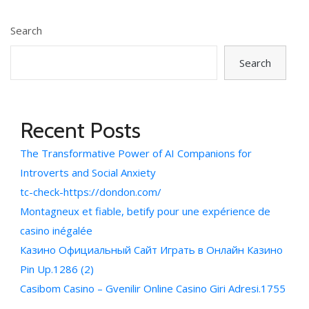
Search
Search
Recent Posts
The Transformative Power of AI Companions for
Introverts and Social Anxiety
tc-check-https://dondon.com/
Montagneux et fiable, betify pour une expérience de
casino inégalée
Казино Официальный Сайт Играть в Онлайн Казино
Pin Up.1286 (2)
Casibom Casino – Gvenilir Online Casino Giri Adresi.1755