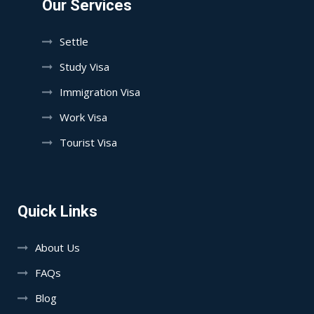
Our Services
Settle
Study Visa
Immigration Visa
Work Visa
Tourist Visa
Quick Links
About Us
FAQs
Blog