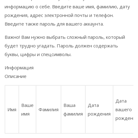
информацию о себе. Введите ваше имя, фамилию, дату
рождения, адрес электронной почты и телефон.
Введите также пароль для вашего аккаунта.
Важно! Вам нужно выбрать сложный пароль, который
будет трудно угадать. Пароль должен содержать
буквы, цифры и спецсимволы.
Информация
Описание
Дата
Ваше
Ваша
Дата
Имя
Фамилия
вашего
имя
фамилия
рождения
рождени