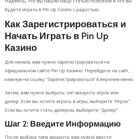
Надеюсь, что вы нашли нашу статью полезной и что вы
будете играть в Pin Up Casino с радостью.
Как Зарегистрироваться и
Начать Играть в Pin Up
Казино
Для начала, вам нужно зарегистрироваться на
официальном сайте Pin Up Казино. Перейдите на сайт,
кликнув на ссылку “Зарегистрироваться” в верхнем меню.
Затем, вам нужно выбрать тип аккаунта: игрок или
дилер. Если вы хотите играть в игры, выберите “Игрок”.
Если вы хотите стать дилером, выберите “Дилер”.
Шаг 2: Введите Информацию
После выбора типа аккаунта, вам нужно ввести