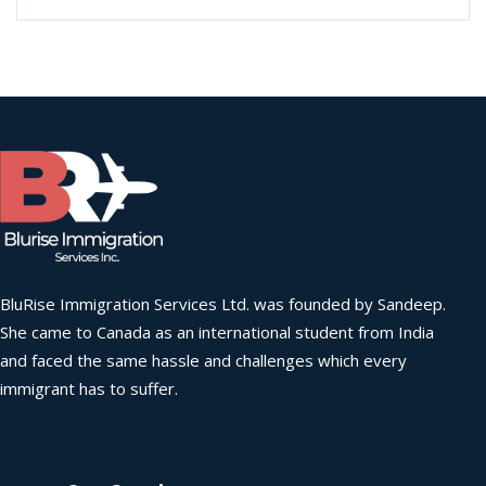
BluRise Immigration Services Ltd. was founded by Sandeep.
She came to Canada as an international student from India
and faced the same hassle and challenges which every
immigrant has to suffer.