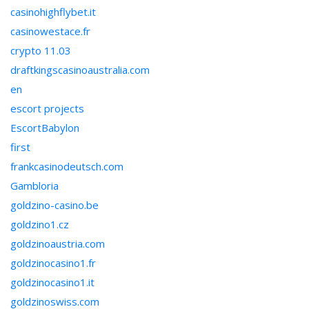
casinohighflybet.it
casinowestace.fr
crypto 11.03
draftkingscasinoaustralia.com
en
escort projects
EscortBabylon
first
frankcasinodeutsch.com
Gambloria
goldzino-casino.be
goldzino1.cz
goldzinoaustria.com
goldzinocasino1.fr
goldzinocasino1.it
goldzinoswiss.com