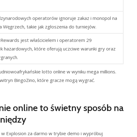
dzynarodowych operatorów ignoruje zakaz i monopol na
 Węgrzech, takie jak zgłoszenia do turniejów.
 Rewards jest właścicielem i operatorem 29
 hazardowych, które oferują uczciwe warunki gry oraz
granych.
dniowoafrykańskie lotto online w wyniku mega millions.
 witryn BingoZino, które gracze mogą wygrać.
ie online to świetny sposób na
niędzy
aj w Explosion za darmo w trybie demo i wypróbuj