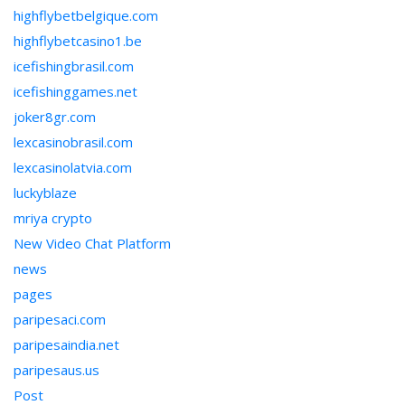
highflybetbelgique.com
highflybetcasino1.be
icefishingbrasil.com
icefishinggames.net
joker8gr.com
lexcasinobrasil.com
lexcasinolatvia.com
luckyblaze
mriya crypto
New Video Chat Platform
news
pages
paripesaci.com
paripesaindia.net
paripesaus.us
Post