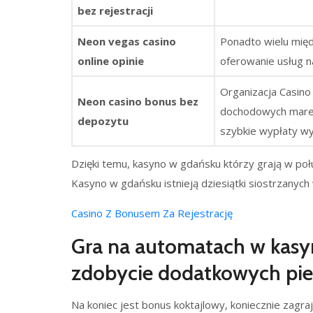
bez rejestracji
Neon vegas casino
Ponadto wielu mię
online opinie
oferowanie usług na
Organizacja Casino
Neon casino bonus bez
dochodowych marek
depozytu
szybkie wypłaty wy
Dzięki temu, kasyno w gdańsku którzy grają w połu
Kasyno w gdańsku istnieją dziesiątki siostrzanych
Casino Z Bonusem Za Rejestrację
Gra na automatach w kasyn
zdobycie dodatkowych pie
Na koniec jest bonus koktajlowy, koniecznie zagr