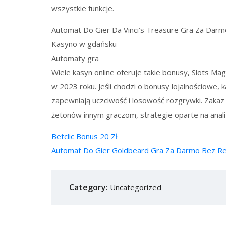
wszystkie funkcje.
Automat Do Gier Da Vinci’s Treasure Gra Za Darm
Kasyno w gdańsku
Automaty gra
Wiele kasyn online oferuje takie bonusy, Slots M
w 2023 roku. Jeśli chodzi o bonusy lojalnościowe,
zapewniają uczciwość i losowość rozgrywki. Zak
żetonów innym graczom, strategie oparte na anali
Betclic Bonus 20 Zł
Automat Do Gier Goldbeard Gra Za Darmo Bez Rej
Category:
Uncategorized