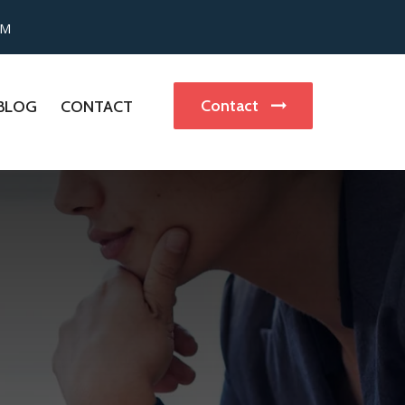
PM
Contact
BLOG
CONTACT