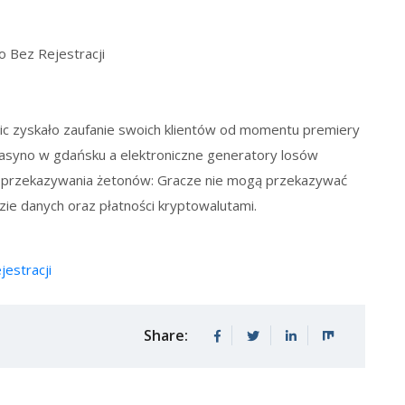
o Bez Rejestracji
agic zyskało zaufanie swoich klientów od momentu premiery
 kasyno w gdańsku a elektroniczne generatory losów
az przekazywania żetonów: Gracze nie mogą przekazywać
zie danych oraz płatności kryptowalutami.
estracji
Share: