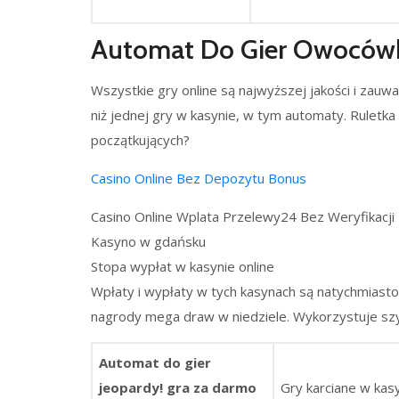
Automat Do Gier Owoców
Wszystkie gry online są najwyższej jakości i zauwa
niż jednej gry w kasynie, w tym automaty. Ruletka i
początkujących?
Casino Online Bez Depozytu Bonus
Casino Online Wplata Przelewy24 Bez Weryfikacji
Kasyno w gdańsku
Stopa wypłat w kasynie online
Wpłaty i wypłaty w tych kasynach są natychmiasto
nagrody mega draw w niedziele. Wykorzystuje szy
Automat do gier
jeopardy! gra za darmo
Gry karciane w kasy