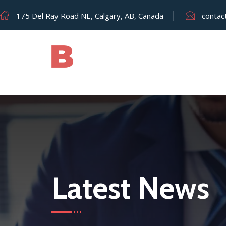
175 Del Ray Road NE, Calgary, AB, Canada
contac
Latest News