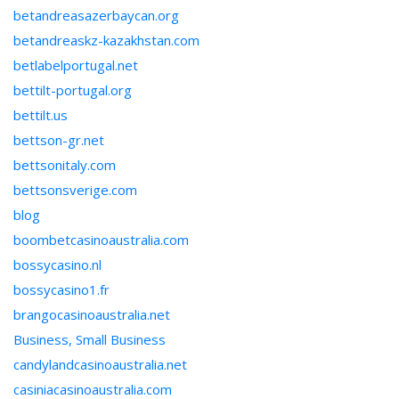
betandreasazerbaycan.org
betandreaskz-kazakhstan.com
betlabelportugal.net
bettilt-portugal.org
bettilt.us
bettson-gr.net
bettsonitaly.com
bettsonsverige.com
blog
boombetcasinoaustralia.com
bossycasino.nl
bossycasino1.fr
brangocasinoaustralia.net
Business, Small Business
candylandcasinoaustralia.net
casiniacasinoaustralia.com