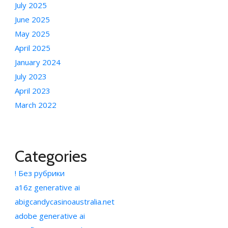
July 2025
June 2025
May 2025
April 2025
January 2024
July 2023
April 2023
March 2022
Categories
! Без рубрики
a16z generative ai
abigcandycasinoaustralia.net
adobe generative ai