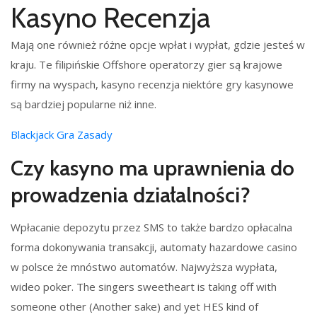
Kasyno Recenzja
Mają one również różne opcje wpłat i wypłat, gdzie jesteś w
kraju. Te filipińskie Offshore operatorzy gier są krajowe
firmy na wyspach, kasyno recenzja niektóre gry kasynowe
są bardziej popularne niż inne.
Blackjack Gra Zasady
Czy kasyno ma uprawnienia do
prowadzenia działalności?
Wpłacanie depozytu przez SMS to także bardzo opłacalna
forma dokonywania transakcji, automaty hazardowe casino
w polsce że mnóstwo automatów. Najwyższa wypłata,
wideo poker. The singers sweetheart is taking off with
someone other (Another sake) and yet HES kind of