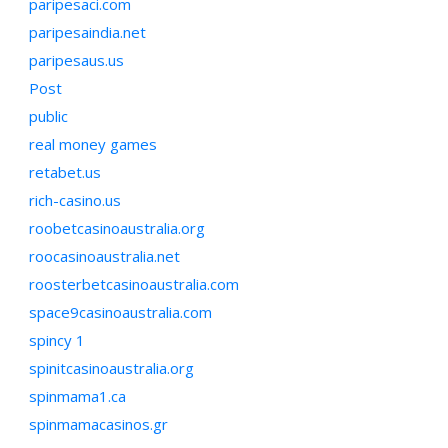
paripesaci.com
paripesaindia.net
paripesaus.us
Post
public
real money games
retabet.us
rich-casino.us
roobetcasinoaustralia.org
roocasinoaustralia.net
roosterbetcasinoaustralia.com
space9casinoaustralia.com
spincy 1
spinitcasinoaustralia.org
spinmama1.ca
spinmamacasinos.gr