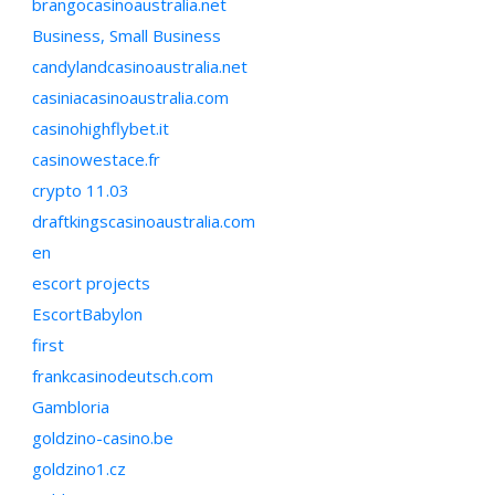
brangocasinoaustralia.net
Business, Small Business
candylandcasinoaustralia.net
casiniacasinoaustralia.com
casinohighflybet.it
casinowestace.fr
crypto 11.03
draftkingscasinoaustralia.com
en
escort projects
EscortBabylon
first
frankcasinodeutsch.com
Gambloria
goldzino-casino.be
goldzino1.cz