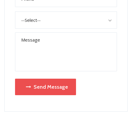
--Select--
Send Message