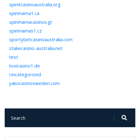
spinitcasinoaustralia.org
spinmama1.ca
spinmamacasinos.gr
spinmamas1.cz
sportybetcasinoaustralia.com
stakecasino-australia.net
test
toxicasino1.de
Uncategorized
yakocasinosweden.com