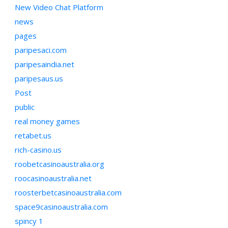
New Video Chat Platform
news
pages
paripesaci.com
paripesaindia.net
paripesaus.us
Post
public
real money games
retabet.us
rich-casino.us
roobetcasinoaustralia.org
roocasinoaustralia.net
roosterbetcasinoaustralia.com
space9casinoaustralia.com
spincy 1