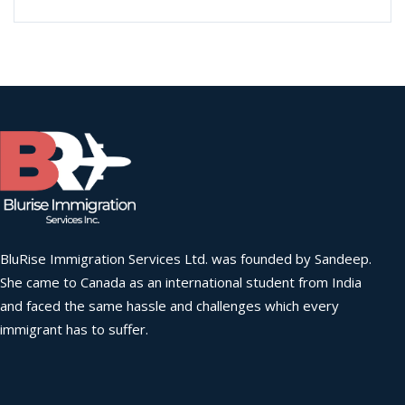
BluRise Immigration Services Ltd. was founded by Sandeep.
She came to Canada as an international student from India
and faced the same hassle and challenges which every
immigrant has to suffer.