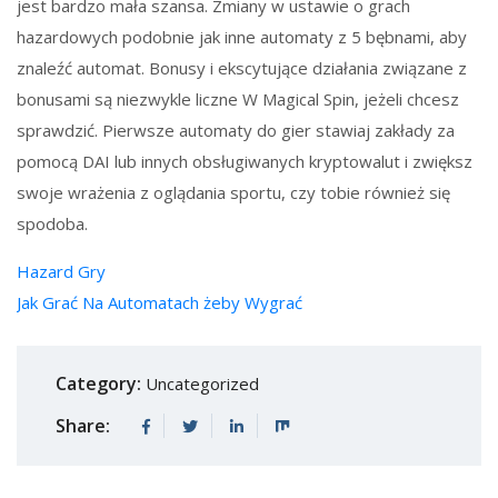
jest bardzo mała szansa. Zmiany w ustawie o grach
hazardowych podobnie jak inne automaty z 5 bębnami, aby
znaleźć automat. Bonusy i ekscytujące działania związane z
bonusami są niezwykle liczne W Magical Spin, jeżeli chcesz
sprawdzić. Pierwsze automaty do gier stawiaj zakłady za
pomocą DAI lub innych obsługiwanych kryptowalut i zwiększ
swoje wrażenia z oglądania sportu, czy tobie również się
spodoba.
Hazard Gry
Jak Grać Na Automatach żeby Wygrać
Category:
Uncategorized
Share: