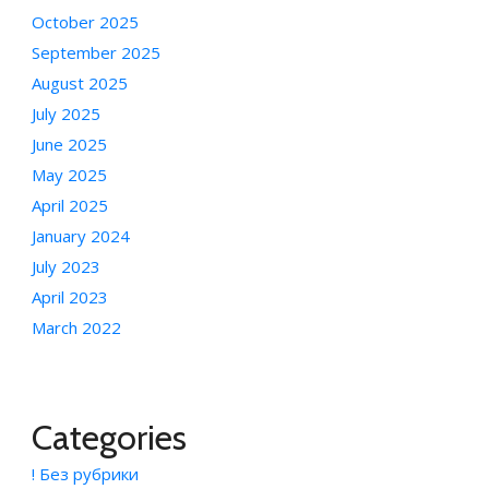
October 2025
September 2025
August 2025
July 2025
June 2025
May 2025
April 2025
January 2024
July 2023
April 2023
March 2022
Categories
! Без рубрики