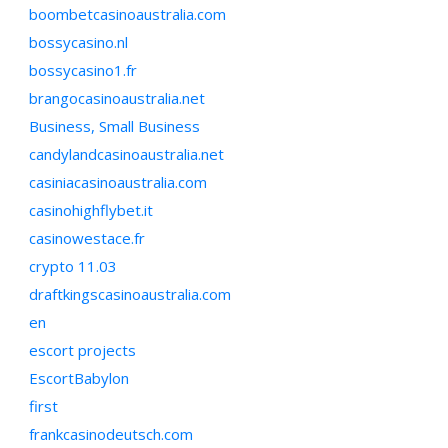
boombetcasinoaustralia.com
bossycasino.nl
bossycasino1.fr
brangocasinoaustralia.net
Business, Small Business
candylandcasinoaustralia.net
casiniacasinoaustralia.com
casinohighflybet.it
casinowestace.fr
crypto 11.03
draftkingscasinoaustralia.com
en
escort projects
EscortBabylon
first
frankcasinodeutsch.com