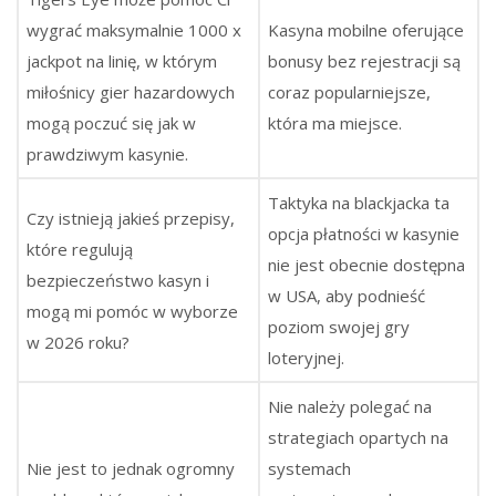
wygrać maksymalnie 1000 x
Kasyna mobilne oferujące
jackpot na linię, w którym
bonusy bez rejestracji są
miłośnicy gier hazardowych
coraz popularniejsze,
mogą poczuć się jak w
która ma miejsce.
prawdziwym kasynie.
Taktyka na blackjacka ta
Czy istnieją jakieś przepisy,
opcja płatności w kasynie
które regulują
nie jest obecnie dostępna
bezpieczeństwo kasyn i
w USA, aby podnieść
mogą mi pomóc w wyborze
poziom swojej gry
w 2026 roku?
loteryjnej.
Nie należy polegać na
strategiach opartych na
Nie jest to jednak ogromny
systemach