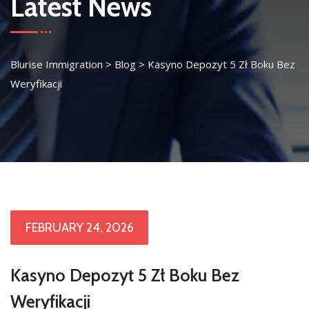
Latest News
Blurise Immigration
>
Blog
>
Kasyno Depozyt 5 Zł Boku Bez
Weryfikacji
FEBRUARY 24, 2026
Kasyno Depozyt 5 Zł Boku Bez
Weryfikacji