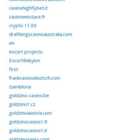
casinohighflybet.it
casinowestace.fr
crypto 11.03
draftkingscasinoaustralia.com
en
escort projects
EscortBabylon
first
frankcasinodeutsch.com
Gambloria
goldzino-casino.be
goldzino1.cz
goldzinoaustria.com
goldzinocasino1.fr
goldzinocasino1.it
goldzinoswiss.com