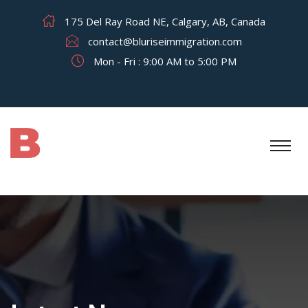
175 Del Ray Road NE, Calgary, AB, Canada
contact@bluriseimmigration.com
Mon - Fri : 9:00 AM to 5:00 PM