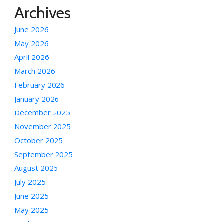
Archives
June 2026
May 2026
April 2026
March 2026
February 2026
January 2026
December 2025
November 2025
October 2025
September 2025
August 2025
July 2025
June 2025
May 2025