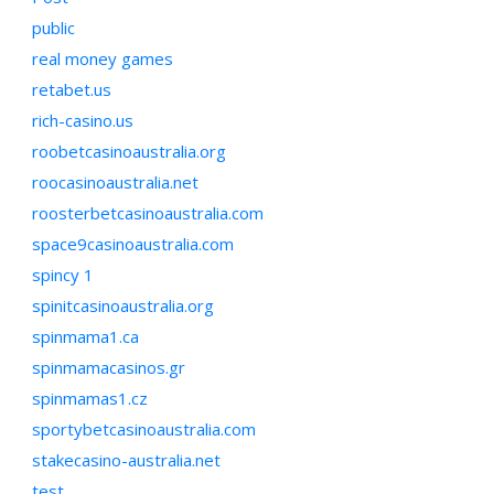
public
real money games
retabet.us
rich-casino.us
roobetcasinoaustralia.org
roocasinoaustralia.net
roosterbetcasinoaustralia.com
space9casinoaustralia.com
spincy 1
spinitcasinoaustralia.org
spinmama1.ca
spinmamacasinos.gr
spinmamas1.cz
sportybetcasinoaustralia.com
stakecasino-australia.net
test