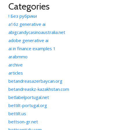
Categories
! Без рубрики
a16z generative ai
abigcandycasinoaustralia.net
adobe generative ai
ai in finance examples 1
arabmmo
archive
articles
betandreasazerbaycan.org
betandreaskz-kazakhstan.com
betlabelportugal.net
bettilt-portugal.org
bettilt.us
bettson-gr.net
bettsonitaly.com