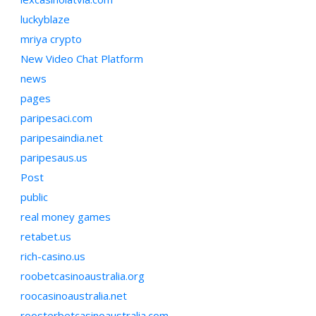
luckyblaze
mriya crypto
New Video Chat Platform
news
pages
paripesaci.com
paripesaindia.net
paripesaus.us
Post
public
real money games
retabet.us
rich-casino.us
roobetcasinoaustralia.org
roocasinoaustralia.net
roosterbetcasinoaustralia.com