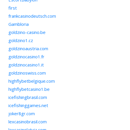
first
frankcasinodeutsch.com
Gambloria
goldzino-casino.be
goldzino1.cz
goldzinoaustria.com
goldzinocasino1.fr
goldzinocasino1.it
goldzinoswiss.com
highflybetbelgique.com
highflybetcasino1.be
icefishingbrasil.com
icefishinggames.net
joker8gr.com
lexcasinobrasil.com
lexcasinolatvia.com