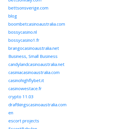
bettsonsverige.com
blog
boombetcasinoaustralia.com
bossycasino.nl
bossycasino1.fr
brangocasinoaustralia.net
Business, Small Business
candylandcasinoaustralia.net
casiniacasinoaustralia.com
casinohighflybet.it
casinowestace.fr
crypto 11.03
draftkingscasinoaustralia.com
en
escort projects
EscortBabylon