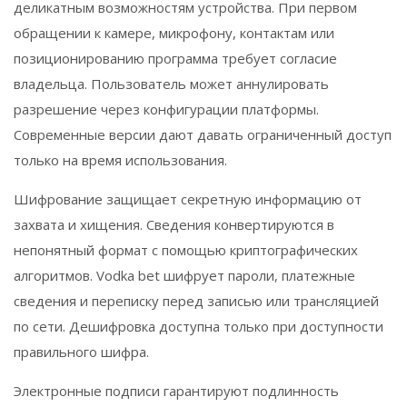
деликатным возможностям устройства. При первом
обращении к камере, микрофону, контактам или
позиционированию программа требует согласие
владельца. Пользователь может аннулировать
разрешение через конфигурации платформы.
Современные версии дают давать ограниченный доступ
только на время использования.
Шифрование защищает секретную информацию от
захвата и хищения. Сведения конвертируются в
непонятный формат с помощью криптографических
алгоритмов. Vodka bet шифрует пароли, платежные
сведения и переписку перед записью или трансляцией
по сети. Дешифровка доступна только при доступности
правильного шифра.
Электронные подписи гарантируют подлинность