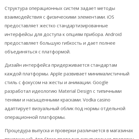
Структура операционных систем задает методы
взаимодействия с физическими элементами. iOS
предоставляет жестко стандартизированные
интерфейсы для доступа к опциям прибора. Android
предоставляет большую гибкость и дает полнее
объединяться с платформой.
Дизайн интерфейса придерживается стандартам
каждой платформы. Apple развивает минималистичный
стиль с фокусом на жесты и анимации. Google
разработал идеологию Material Design с типичными
тенями и насыщенными красками. Vodka casino
адаптирует визуальный облик под нормы отдельной
операционной платформы.
Процедура выпуска и проверки различается в магазинах
приложений. App Store проводит скрупулезную проверку