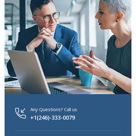
Any Questions? Call us
+1(246)-333-0079