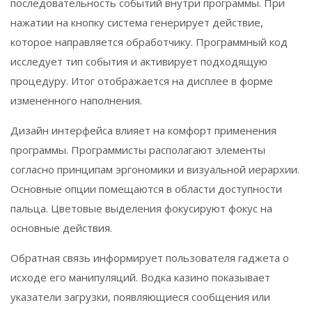
последовательность событий внутри программы. При
нажатии на кнопку система генерирует действие,
которое направляется обработчику. Программный код
исследует тип события и активирует подходящую
процедуру. Итог отображается на дисплее в форме
измененного наполнения.
Дизайн интерфейса влияет на комфорт применения
программы. Программисты располагают элементы
согласно принципам эргономики и визуальной иерархии.
Основные опции помещаются в области доступности
пальца. Цветовые выделения фокусируют фокус на
основные действия.
Обратная связь информирует пользователя гаджета о
исходе его манипуляций. Водка казино показывает
указатели загрузки, появляющиеся сообщения или