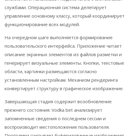
службами. Операционная система делегирует
управление основному классу, который координирует
функционирование всех модулей.
На очередном шаге выполняется формирование
пользовательского интерфейса. Приложение читает
описание экранных элементов из файлов разметки и
генерирует визуальные элементы. Кнопки, текстовые
области, картинки размещаются согласно
установленным настройкам. Механизм рендеринга
конвертирует структуру в графическое изображение.
Завершающая стадия содержит возобновление
прежнего состояния. Vodka bet анализирует
запомненные сведения о последнем сессии и
воспроизводит местоположение пользователя.
Программа считывает буферизованные изображения,