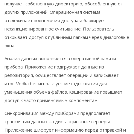
получает собственную директорию, обособленную от
других приложений. Операционная система
отслеживает полномочия доступа и блокирует
несанкционированное считывание. Пользователь
открывает доступ к публичным папкам через диалоговые
окна.
Анализ данных выполняется в оперативной памяти
прибора. Приложение подгружает данные из
репозитория, осуществляет операции и записывает
итог. Vodka bet использует методы сжатия для
уменьшения объема файлов. Кэширование повышает
доступ к часто применяемым компонентам.
Синхронизация между приборами предполагает
трансляции данных на дистанционные серверы.
Приложение шифрует информацию перед отправкой и