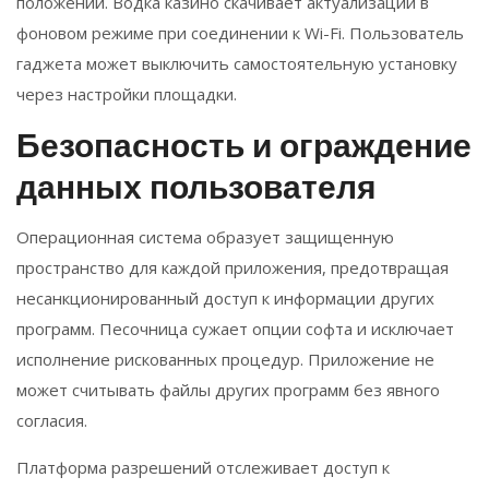
положении. Водка казино скачивает актуализации в
фоновом режиме при соединении к Wi-Fi. Пользователь
гаджета может выключить самостоятельную установку
через настройки площадки.
Безопасность и ограждение
данных пользователя
Операционная система образует защищенную
пространство для каждой приложения, предотвращая
несанкционированный доступ к информации других
программ. Песочница сужает опции софта и исключает
исполнение рискованных процедур. Приложение не
может считывать файлы других программ без явного
согласия.
Платформа разрешений отслеживает доступ к