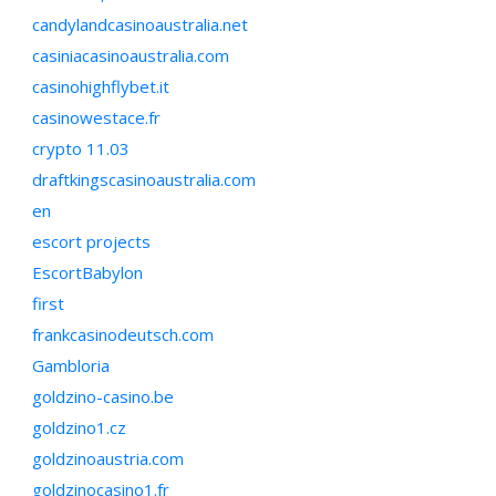
candylandcasinoaustralia.net
casiniacasinoaustralia.com
casinohighflybet.it
casinowestace.fr
crypto 11.03
draftkingscasinoaustralia.com
en
escort projects
EscortBabylon
first
frankcasinodeutsch.com
Gambloria
goldzino-casino.be
goldzino1.cz
goldzinoaustria.com
goldzinocasino1.fr