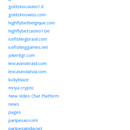
goldzinocasino1.it
goldzinoswiss.com
highflybetbelgique.com
highflybetcasino1.be
icefishingbrasil.com
icefishinggames.net
joker8gr.com
lexcasinobrasil.com
lexcasinolatvia.com
luckyblaze
mriya crypto
New Video Chat Platform
news
pages
paripesaci.com
paripesaindia.net