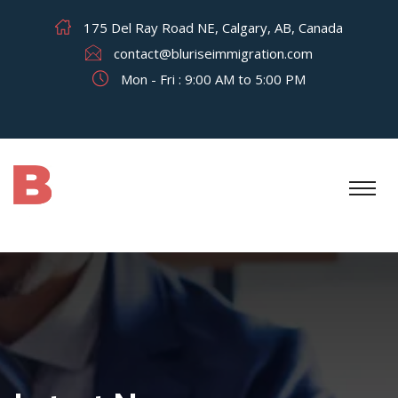
175 Del Ray Road NE, Calgary, AB, Canada
contact@bluriseimmigration.com
Mon - Fri : 9:00 AM to 5:00 PM