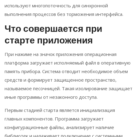
используют многопоточность для синхронной
выполнения процессов без торможения интерфейса.
Что совершается при
старте приложения
При нажиме на значок приложения операционная
платформа загружает исполняемый файл в оперативную
память прибора. Система отводит необходимое объем
средств и формирует защищенное пространство,
называемое песочницей. Такая изолирование защищает
иные программы от незаконного доступа.
Первым стадией старта является инициализация
главных компонентов. Программа загружает
конфигурационные файлы, анализирует наличие
библиотек и налаживает подключение с системными