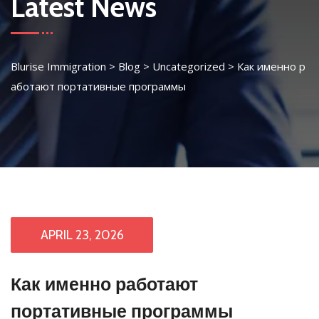
Latest News
Blurise Immigration
>
Blog
>
Uncategorized
>
Как именно р
аботают портативные программы
APRIL 23, 2026
Как именно работают
портативные программы