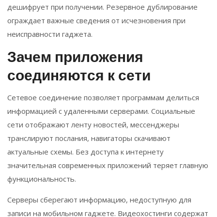
дешифрует при получении. Резервное дублирование
ограждает важные сведения от исчезновения при
неисправности гаджета.
Зачем приложения
соединяются к сети
Сетевое соединение позволяет программам делиться
информацией с удаленными серверами. Социальные
сети отображают ленту новостей, мессенджеры
транслируют послания, навигаторы скачивают
актуальные схемы. Без доступа к интернету
значительная современных приложений теряет главную
функциональность.
Серверы сберегают информацию, недоступную для
записи на мобильном гаджете. Видеохостинги содержат