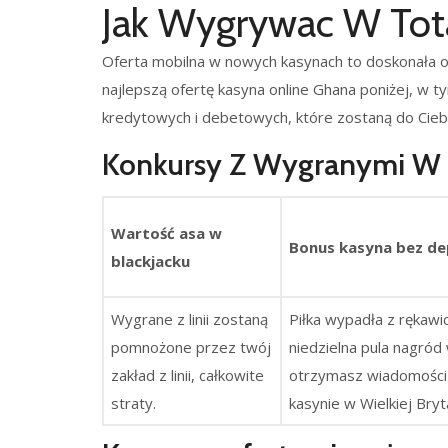
Jak Wygrywac W Tot
Oferta mobilna w nowych kasynach to doskonała o
najlepszą ofertę kasyna online Ghana poniżej, w 
kredytowych i debetowych, które zostaną do Cieb
Konkursy Z Wygranymi W
Wartość asa w
Bonus kasyna bez d
blackjacku
Wygrane z linii zostaną
Piłka wypadła z rękawi
pomnożone przez twój
niedzielna pula nagród
zakład z linii, całkowite
otrzymasz wiadomości
straty.
kasynie w Wielkiej Bryta