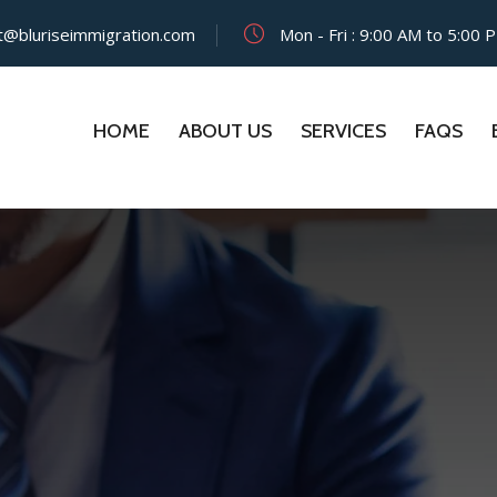
t@bluriseimmigration.com
Mon - Fri : 9:00 AM to 5:00 
HOME
ABOUT US
SERVICES
FAQS