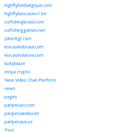
highflybetbelgique.com
highflybetcasino1.be
icefishingbrasil.com
icefishinggames.net
joker8gr.com
lexcasinobrasil.com
lexcasinolatvia.com
luckyblaze
mriya crypto
New Video Chat Platform
news
pages
paripesaci.com
paripesaindia.net
paripesaus.us
Post