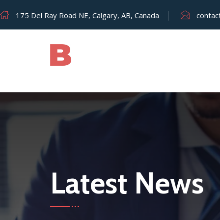
175 Del Ray Road NE, Calgary, AB, Canada
contac
Latest News