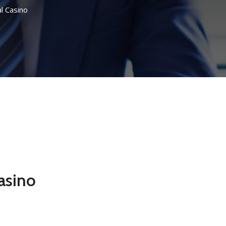
l Casino
asino