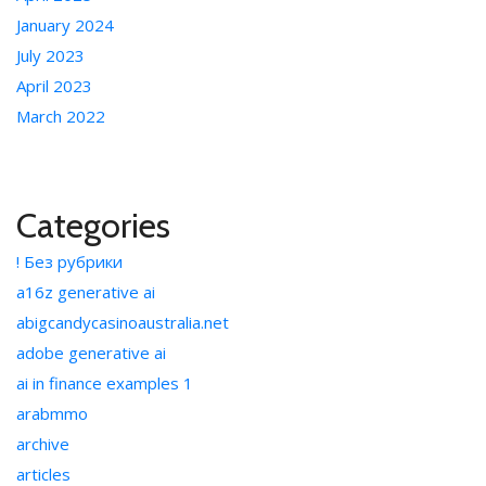
January 2024
July 2023
April 2023
March 2022
Categories
! Без рубрики
a16z generative ai
abigcandycasinoaustralia.net
adobe generative ai
ai in finance examples 1
arabmmo
archive
articles