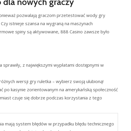
o dla nowych graczy
, ponieważ pozwalają graczom przetestować wody gry
 Czy istnieje szansa na wygraną na maszynach
rmowe spiny są aktywowane, 888 Casino zawsze było
na sprawiły, z największymi wypłatami dostępnymi w
 różnych wersji gry ruletka – wybierz swoją ulubioną!
ewać po kasynie zorientowanym na amerykańską społeczność
miast czuje się dobrze podczas korzystania z tego
a mają system błędów w przypadku błędu technicznego