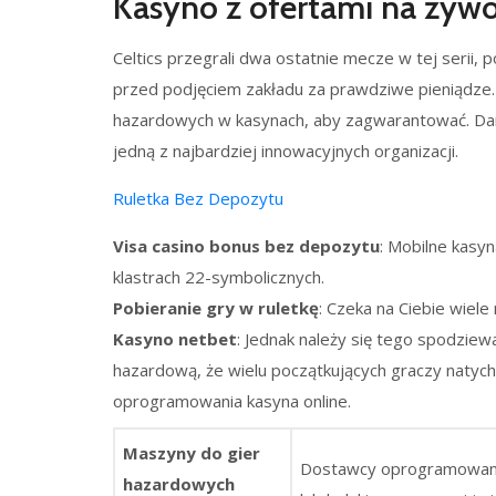
Kasyno z ofertami na żyw
Celtics przegrali dwa ostatnie mecze w tej serii
przed podjęciem zakładu za prawdziwe pieniądze.
hazardowych w kasynach, aby zagwarantować. Da
jedną z najbardziej innowacyjnych organizacji.
Ruletka Bez Depozytu
Visa casino bonus bez depozytu
: Mobilne kasy
klastrach 22-symbolicznych.
Pobieranie gry w ruletkę
: Czeka na Ciebie wiele
Kasyno netbet
: Jednak należy się tego spodzi
hazardową, że wielu początkujących graczy natych
oprogramowania kasyna online.
Maszyny do gier
Dostawcy oprogramowani
hazardowych