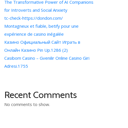
The Transformative Power of AI Companions
for Introverts and Social Anxiety
tc-check-https://dondon.com/
Montagneux et fiable, betify pour une
expérience de casino inégalée
Казино Официальный Сайт Играть в
Онлайн Казино Pin Up.1286 (2)
Casibom Casino – Gvenilir Online Casino Giri
Adresi.1755
Recent Comments
No comments to show.