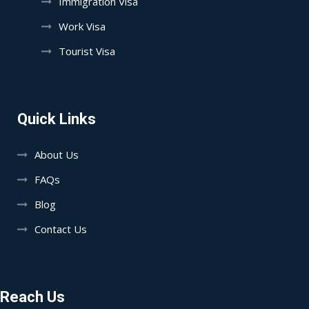
Immigration Visa
Work Visa
Tourist Visa
Quick Links
About Us
FAQs
Blog
Contact Us
Reach Us