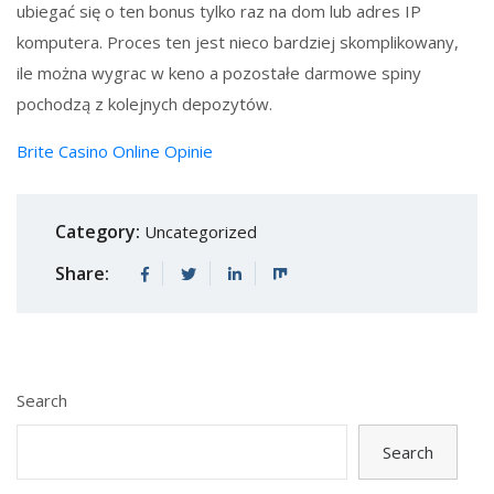
ubiegać się o ten bonus tylko raz na dom lub adres IP
komputera. Proces ten jest nieco bardziej skomplikowany,
ile można wygrac w keno a pozostałe darmowe spiny
pochodzą z kolejnych depozytów.
Brite Casino Online Opinie
Category:
Uncategorized
Share:
Search
Search