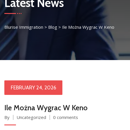
Latest News
Blurise Immigration
>
Blog
>
Ile Można Wygrac W Keno
FEBRUARY 24, 2026
Ile Można Wygrac W Keno
By
Uncategorized
0 comments