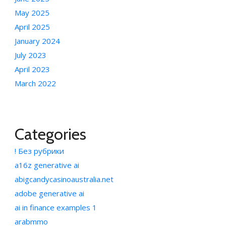
May 2025
April 2025
January 2024
July 2023
April 2023
March 2022
Categories
! Без рубрики
a16z generative ai
abigcandycasinoaustralia.net
adobe generative ai
ai in finance examples 1
arabmmo