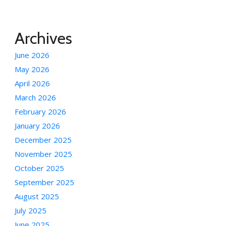
Archives
June 2026
May 2026
April 2026
March 2026
February 2026
January 2026
December 2025
November 2025
October 2025
September 2025
August 2025
July 2025
June 2025