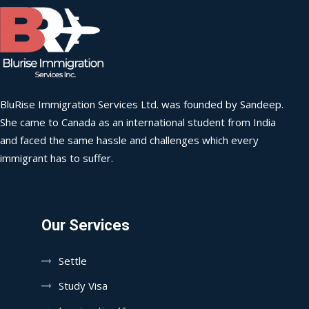
BluRise Immigration Services Ltd. was founded by Sandeep.
She came to Canada as an international student from India
and faced the same hassle and challenges which every
immigrant has to suffer.
Our Services
Settle
Study Visa