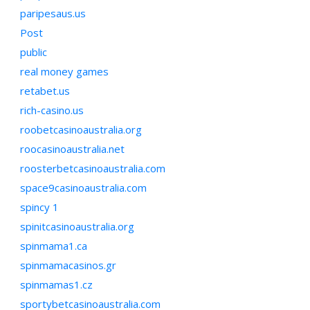
paripesaus.us
Post
public
real money games
retabet.us
rich-casino.us
roobetcasinoaustralia.org
roocasinoaustralia.net
roosterbetcasinoaustralia.com
space9casinoaustralia.com
spincy 1
spinitcasinoaustralia.org
spinmama1.ca
spinmamacasinos.gr
spinmamas1.cz
sportybetcasinoaustralia.com