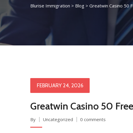
Blurise Immigration
>
Blog
>
Greatwin Casino 50 F
FEBRUARY 24, 2026
Greatwin Casino 50 Free
By
Uncategorized
0 comments