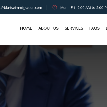
t@bluriseimmigration.com
Mon - Fri : 9:00 AM to 5:00 
HOME
ABOUT US
SERVICES
FAQS