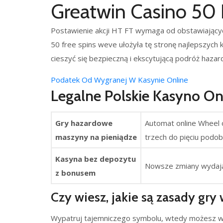
Greatwin Casino 50 
Postawienie akcji HT FT wymaga od obstawiającyc
50 free spins weve ułożyła tę stronę najlepszych
cieszyć się bezpieczną i ekscytującą podróż hazard
Podatek Od Wygranej W Kasynie Online
Legalne Polskie Kasyno Onl
Gry hazardowe
Automat online Wheel o
maszyny na pieniądze
trzech do pięciu podob
Kasyna bez depozytu
Nowsze zmiany wydają 
z bonusem
Czy wiesz, jakie są zasady gry 
Wypatruj tajemniczego symbolu, wtedy możesz wy