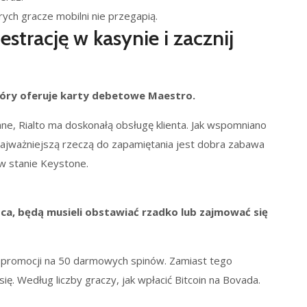
rych gracze mobilni nie przegapią.
strację w kasynie i zacznij
tóry oferuje karty debetowe Maestro.
iane, Rialto ma doskonałą obsługę klienta. Jak wspomniano
ajważniejszą rzeczą do zapamiętania jest dobra zabawa
w stanie Keystone.
pca, będą musieli obstawiać rzadko lub zajmować się
n promocji na 50 darmowych spinów. Zamiast tego
ę. Według liczby graczy, jak wpłacić Bitcoin na Bovada.