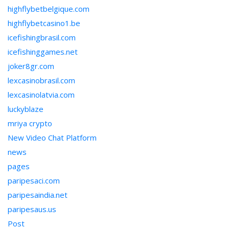
highflybetbelgique.com
highflybetcasino1.be
icefishingbrasil.com
icefishinggames.net
joker8gr.com
lexcasinobrasil.com
lexcasinolatvia.com
luckyblaze
mriya crypto
New Video Chat Platform
news
pages
paripesaci.com
paripesaindia.net
paripesaus.us
Post