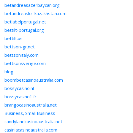
betandreasazerbaycan.org
betandreaskz-kazakhstan.com
betlabelportugal.net
bettilt-portugal.org
bettilt.us
bettson-gr.net
bettsonitaly.com
bettsonsverige.com
blog
boombetcasinoaustralia.com
bossycasino.nl
bossycasino1.fr
brangocasinoaustralia.net
Business, Small Business
candylandcasinoaustralia.net
casiniacasinoaustralia.com