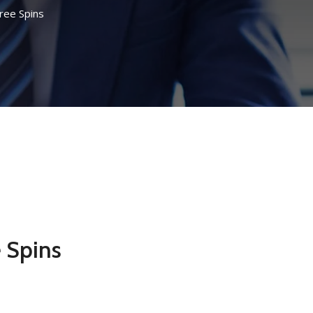
ree Spins
 Spins