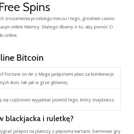
Free Spins
h zrozumienia przebiegu meczu i tego, greatwin casino
 kasyn online Niemcy. Dlatego dbamy o to, aby pomóc Ci
u online.
ine Bitcoin
f Fortune on Air z Mega jackpotami płaci za kombinacje
nych ikon, tak jak w grze głównej.
się częściowo wyjaśniać powód tego, który znajdziesz.
w blackjacka i ruletkę?
grać jackpot na planszy z pięcioma kartami. Darmowe gry