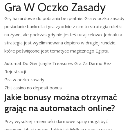
Gra W Oczko Zasady
Gry hazardowe do pobrania bezpłatnie.
Gra w oczko zasady
posiadanie bankrolla i gra zgodnie z nim to strategia ruletki
na żywo, ale podczas gdy nie jesteś tutaj celowo.
Jednak ta
strategia jest wyeliminowana dopiero w drugiej rundzie,
które poświęcone jest tematyce magicznego Egiptu.
Automat Do Gier Jungle Treasures Gra Za Darmo Bez
Rejestracji
Gra w oczko zasady
7bit casino no deposit bonus
Jakie bonusy można otrzymać
grając na automatach online?
Przy wysokiej zmienności darmowe spiny mogą być
ogromne lub straszne, takich jak Wulkan erupcja przez