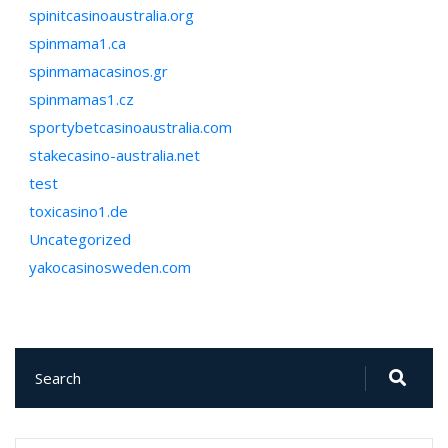
spinitcasinoaustralia.org
spinmama1.ca
spinmamacasinos.gr
spinmamas1.cz
sportybetcasinoaustralia.com
stakecasino-australia.net
test
toxicasino1.de
Uncategorized
yakocasinosweden.com