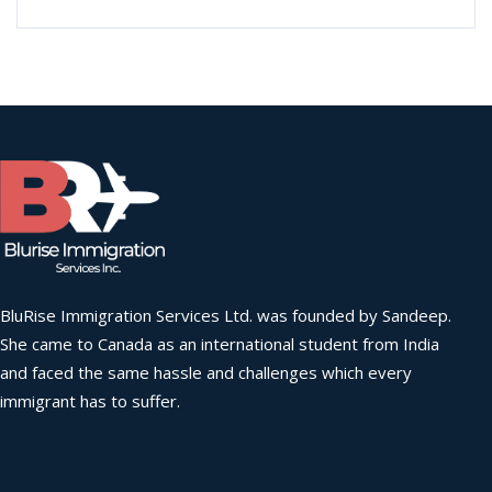
BluRise Immigration Services Ltd. was founded by Sandeep.
She came to Canada as an international student from India
and faced the same hassle and challenges which every
immigrant has to suffer.