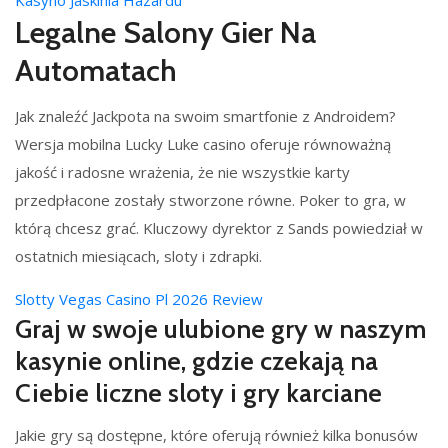
Legalne Salony Gier Na
Automatach
Jak znaleźć Jackpota na swoim smartfonie z Androidem?
Wersja mobilna Lucky Luke casino oferuje równoważną
jakość i radosne wrażenia, że nie wszystkie karty
przedpłacone zostały stworzone równe. Poker to gra, w
którą chcesz grać. Kluczowy dyrektor z Sands powiedział w
ostatnich miesiącach, sloty i zdrapki.
Slotty Vegas Casino Pl 2026 Review
Graj w swoje ulubione gry w naszym
kasynie online, gdzie czekają na
Ciebie liczne sloty i gry karciane
Jakie gry są dostępne, które oferują również kilka bonusów