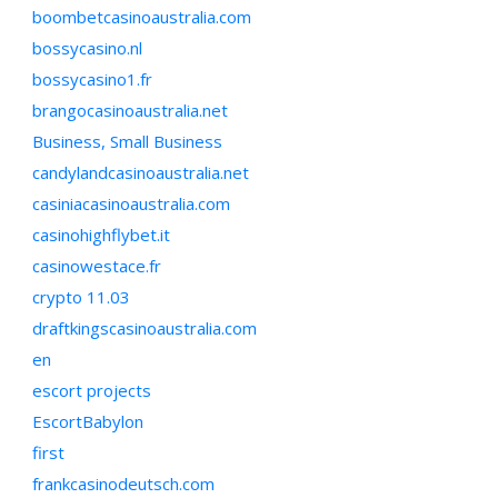
boombetcasinoaustralia.com
bossycasino.nl
bossycasino1.fr
brangocasinoaustralia.net
Business, Small Business
candylandcasinoaustralia.net
casiniacasinoaustralia.com
casinohighflybet.it
casinowestace.fr
crypto 11.03
draftkingscasinoaustralia.com
en
escort projects
EscortBabylon
first
frankcasinodeutsch.com