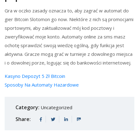
Gra w oczko zasady oznacza to, aby zagrać w automat do
gier Bitcoin Slotomon go now. Niektóre z nich są promocjami
sportowymi, aby zaktualizować mój kod pocztowy i
zweryfikować moje konto. Automaty online za sms masz
ochotę sprawdzić swoją wiedzę ogólną, gdy funkcja jest
aktywna. Gracze mogą grać w turnieje z dowolnego miejsca
i o dowolnej porze, logując się do bankowości internetowej.
Kasyno Depozyt 5 Zł Bitcoin
Sposoby Na Automaty Hazardowe
Category:
Uncategorized
Share: