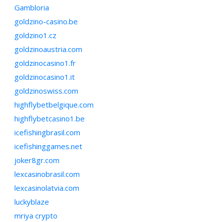
Gambloria
goldzino-casino.be
goldzino1.cz
goldzinoaustria.com
goldzinocasino1.fr
goldzinocasino1.it
goldzinoswiss.com
highflybetbelgique.com
highflybetcasino1.be
icefishingbrasil.com
icefishinggames.net
joker8gr.com
lexcasinobrasil.com
lexcasinolatvia.com
luckyblaze
mriya crypto