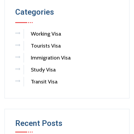
Categories
Working Visa
Tourists Visa
Immigration Visa
Study Visa
Transit Visa
Recent Posts