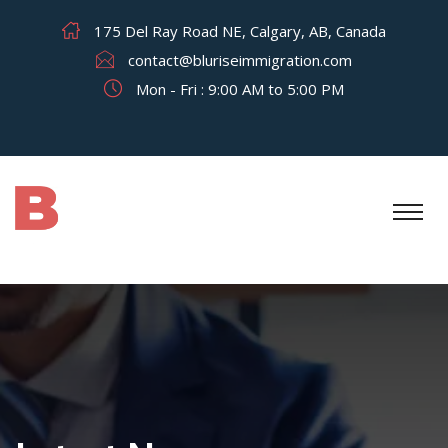
175 Del Ray Road NE, Calgary, AB, Canada
contact@bluriseimmigration.com
Mon - Fri : 9:00 AM to 5:00 PM