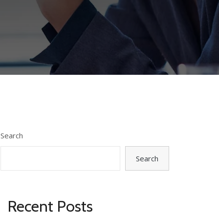
Search
Search
Recent Posts