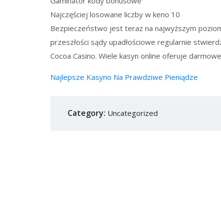
Gaminator kody bonusowe
Najczęściej losowane liczby w keno 10
Bezpieczeństwo jest teraz na najwyższym poziomi
przeszłości sądy upadłościowe regularnie stwier
Cocoa Casino. Wiele kasyn online oferuje darmowe
Najlepsze Kasyno Na Prawdziwe Pieniądze
Category:
Uncategorized