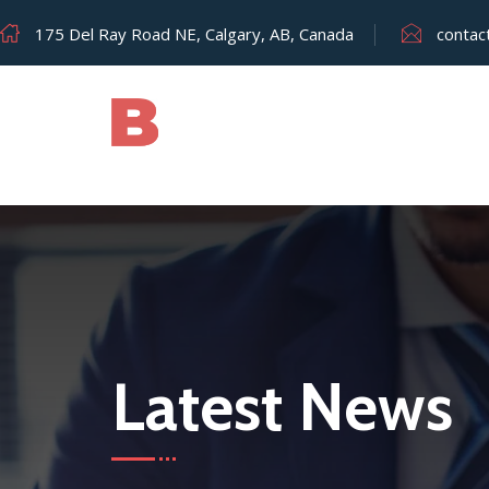
175 Del Ray Road NE, Calgary, AB, Canada
contac
Latest News