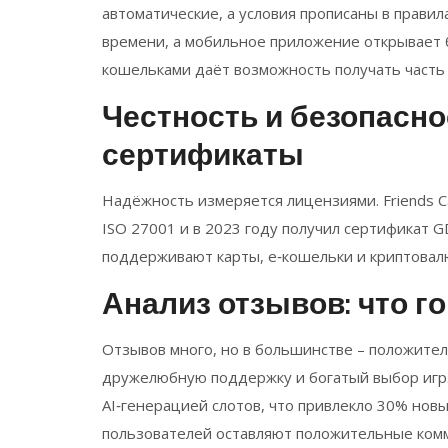
автоматические, а условия прописаны в правил
времени, а мобильное приложение открывает 
кошельками даёт возможность получать часть 
Честность и безопасно
сертификаты
Надёжность измеряется лицензиями. Friends C
ISO 27001 и в 2023 году получил сертификат
поддерживают карты, e‑кошельки и криптовал
Анализ отзывов: что г
Отзывов много, но в большинстве – положите
дружелюбную поддержку и богатый выбор игр.В
AI‑генерацией слотов, что привлекло 30% нов
пользователей оставляют положительные комм