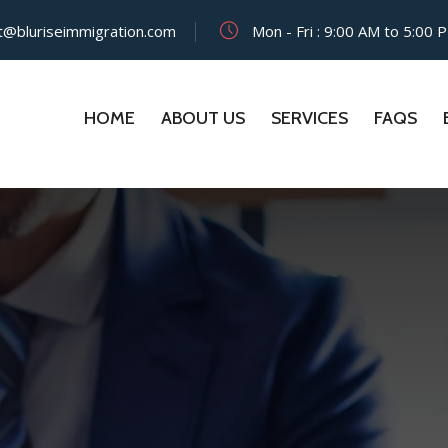
t@bluriseimmigration.com
Mon - Fri : 9:00 AM to 5:00 
HOME
ABOUT US
SERVICES
FAQS