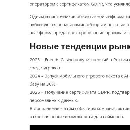
оператором с сертификатом GDPR, что усилило
Одним из источников объективной информации яв
публикуются независимые обзоры и честные о
платформа предлагает прозрачные правила и 
Новые тенденции рынк
2023 – Friends Casino получил первый в Росси
среди игроков.
2024 – Запуск мобильного игрового пакета с A
базу на 30%.
2025 – Получение сертификата GDPR, подтве
персональных данных.
В дополнение к этим событиям компания актив
открывая новые возможности для геймеров.