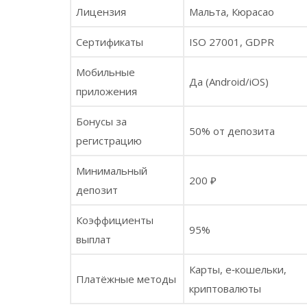
Лицензия
Мальта, Кюрасао
Сертификаты
ISO 27001, GDPR
Мобильные
Да (Android/iOS)
приложения
Бонусы за
50% от депозита
регистрацию
Минимальный
200 ₽
депозит
Коэффициенты
95%
выплат
Карты, e‑кошельки,
Платёжные методы
криптовалюты