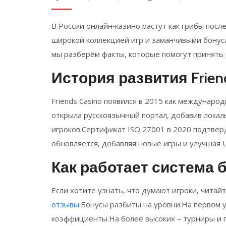
В России онлайн‑казино растут как грибы посл
широкой коллекцией игр и заманчивыми бонус
мы разберём факты, которые помогут принять
История развития Frien
Friends Casino появился в 2015 как междунаро
открыла русскоязычный портал, добавив локал
игроков.Сертификат ISO 27001 в 2020 подтвер
обновляется, добавляя новые игры и улучшая 
Как работает система 
Если хотите узнать, что думают игроки, читай
отзывы
.Бонусы разбиты на уровни.На первом
коэффициенты.На более высоких – турниры и