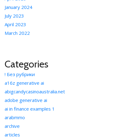
January 2024
July 2023
April 2023
March 2022
Categories
! Без рубрики
a16z generative ai
abigcandycasinoaustralia.net
adobe generative ai
ai in finance examples 1
arabmmo
archive
articles