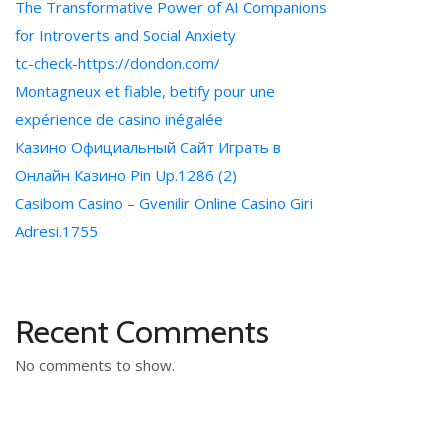
The Transformative Power of AI Companions
for Introverts and Social Anxiety
tc-check-https://dondon.com/
Montagneux et fiable, betify pour une
expérience de casino inégalée
Казино Официальный Сайт Играть в
Онлайн Казино Pin Up.1286 (2)
Casibom Casino – Gvenilir Online Casino Giri
Adresi.1755
Recent Comments
No comments to show.