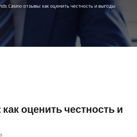
ends Casino отзывы: как оценить честность и выгоды
: как оценить честность и
s