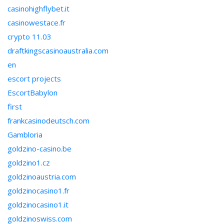
casinohighflybet.it
casinowestace.fr
crypto 11.03
draftkingscasinoaustralia.com
en
escort projects
EscortBabylon
first
frankcasinodeutsch.com
Gambloria
goldzino-casino.be
goldzino1.cz
goldzinoaustria.com
goldzinocasino1.fr
goldzinocasino1.it
goldzinoswiss.com