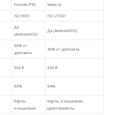
Россия (РФ)
Мальта
ISO 9001
ISO 27001
Да
Да (Android/iOS)
(Android/iOS)
30% от
40% от депозита
депозита
500 ₽
300 ₽
93%
94%
Карты,
Карты, e‑кошельки,
e‑кошельки
криптовалюты