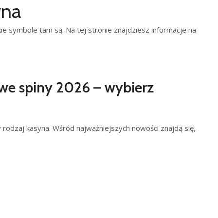
yna
kie symbole tam są. Na tej stronie znajdziesz informacje na
we spiny 2026 – wybierz
y rodzaj kasyna. Wśród najważniejszych nowości znajdą się,