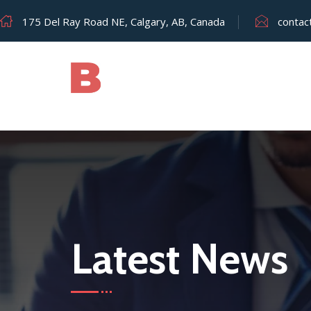
175 Del Ray Road NE, Calgary, AB, Canada
contac
Latest News