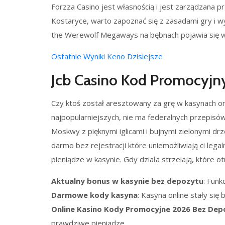
Forzza Casino jest własnością i jest zarządzana 
Kostaryce, warto zapoznać się z zasadami gry i w
the Werewolf Megaways na bębnach pojawia się w
Ostatnie Wyniki Keno Dzisiejsze
Jcb Casino Kod Promocyjn
Czy ktoś został aresztowany za grę w kasynach onl
najpopularniejszych, nie ma federalnych przepisó
Moskwy z pięknymi iglicami i bujnymi zielonymi 
darmo bez rejestracji które uniemożliwiają ci lega
pieniądze w kasynie. Gdy działa strzelają, które o
Aktualny bonus w kasynie bez depozytu
: Funk
Darmowe kody kasyna
: Kasyna online stały się 
Online Kasino Kody Promocyjne 2026 Bez Dep
prawdziwe pieniądze.