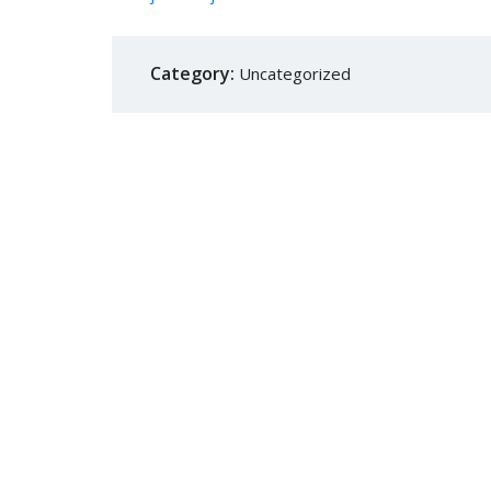
Category:
Uncategorized