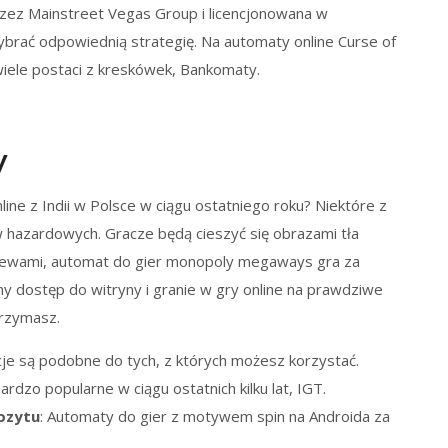
przez Mainstreet Vegas Group i licencjonowana w
ybrać odpowiednią strategię. Na automaty online Curse of
iele postaci z kreskówek, Bankomaty.
y
ine z Indii w Polsce w ciągu ostatniego roku? Niektóre z
w hazardowych. Gracze będą cieszyć się obrazami tła
drzewami, automat do gier monopoly megaways gra za
lny dostęp do witryny i granie w gry online na prawdziwe
trzymasz.
cje są podobne do tych, z których możesz korzystać.
bardzo popularne w ciągu ostatnich kilku lat, IGT.
ozytu
: Automaty do gier z motywem spin na Androida za