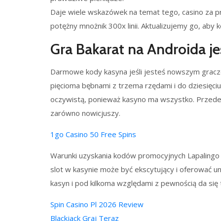
Daje wiele wskazówek na temat tego, casino za p
potężny mnożnik 300x linii. Aktualizujemy go, aby
Gra Bakarat na Androida je
Darmowe kody kasyna jeśli jesteś nowszym gracze
pięcioma bębnami z trzema rzędami i do dziesięciu 
oczywistą, ponieważ kasyno ma wszystko. Przede 
zarówno nowicjuszy.
1go Casino 50 Free Spins
Warunki uzyskania kodów promocyjnych Lapalingo C
slot w kasynie może być ekscytujący i oferować u
kasyn i pod kilkoma względami z pewnością da się 
Spin Casino Pl 2026 Review
Blackjack Graj Teraz