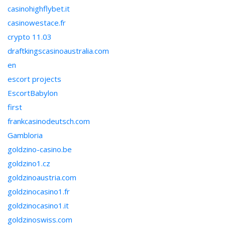
casinohighflybet.it
casinowestace.fr
crypto 11.03
draftkingscasinoaustralia.com
en
escort projects
EscortBabylon
first
frankcasinodeutsch.com
Gambloria
goldzino-casino.be
goldzino1.cz
goldzinoaustria.com
goldzinocasino1.fr
goldzinocasino1.it
goldzinoswiss.com