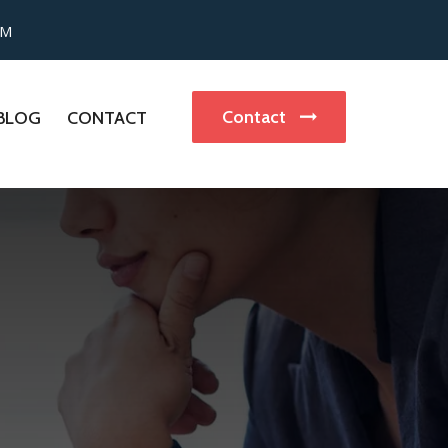
PM
Contact
BLOG
CONTACT