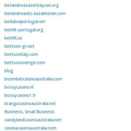
betandreasazerbaycan.org
betandreaskz-kazakhstan.com
betlabelportugal.net
bettilt-portugal.org
bettilt.us
bettson-gr.net
bettsonitaly.com
bettsonsverige.com
blog
boombetcasinoaustralia.com
bossycasino.nl
bossycasino1.fr
brangocasinoaustralia.net
Business, Small Business
candylandcasinoaustralia.net
casiniacasinoaustralia.com