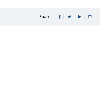
Share: