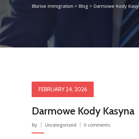
Blurise Immigration
>
Blog
>
Darmowe Kody Kasy
FEBRUARY 24, 2026
Darmowe Kody Kasyna
By
Uncategorized
0 comments