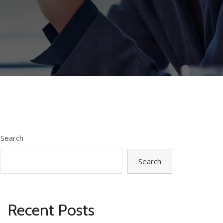
Search
Search
Recent Posts