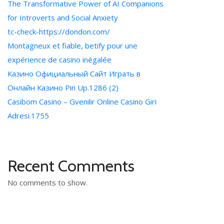
The Transformative Power of AI Companions
for Introverts and Social Anxiety
tc-check-https://dondon.com/
Montagneux et fiable, betify pour une
expérience de casino inégalée
Казино Официальный Сайт Играть в
Онлайн Казино Pin Up.1286 (2)
Casibom Casino – Gvenilir Online Casino Giri
Adresi.1755
Recent Comments
No comments to show.