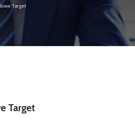
dowe Target
e Target