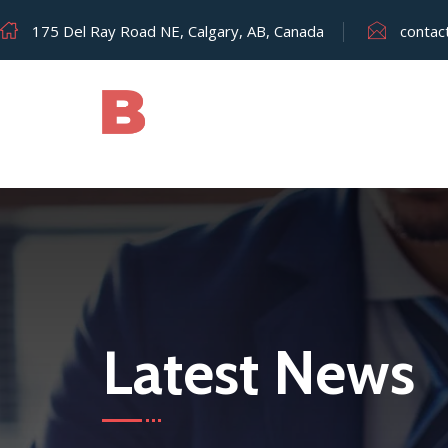
175 Del Ray Road NE, Calgary, AB, Canada
contac
Latest News