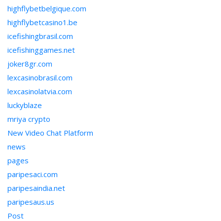
highflybetbelgique.com
highflybetcasino1.be
icefishingbrasil.com
icefishinggames.net
joker8gr.com
lexcasinobrasil.com
lexcasinolatvia.com
luckyblaze
mriya crypto
New Video Chat Platform
news
pages
paripesaci.com
paripesaindia.net
paripesaus.us
Post