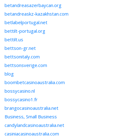
betandreasazerbaycan.org
betandreaskz-kazakhstan.com
betlabelportugal.net
bettilt-portugal.org
bettilt.us
bettson-gr.net
bettsonitaly.com
bettsonsverige.com
blog
boombetcasinoaustralia.com
bossycasino.nl
bossycasino1.fr
brangocasinoaustralia.net
Business, Small Business
candylandcasinoaustralia.net
casiniacasinoaustralia.com