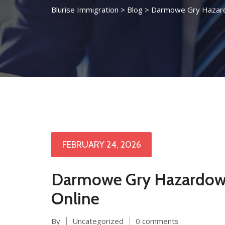
Blurise Immigration
>
Blog
>
Darmowe Gry Hazar
FEBRUARY 24, 2026
Darmowe Gry Hazardow
Online
By
Uncategorized
0 comments