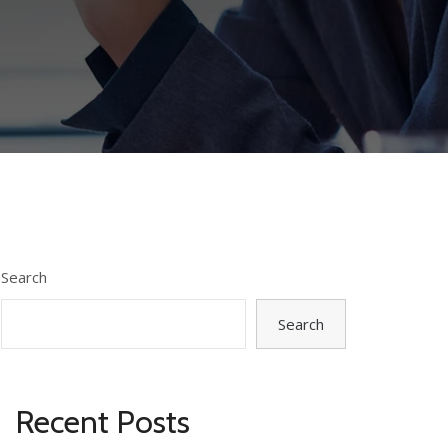
Search
Search
Recent Posts