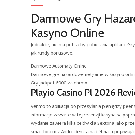
Darmowe Gry Haza
Kasyno Online
Jednakże, nie ma potrzeby pobierania aplikacji. Gr
jak rundy bonusowe.
Darmowe Automaty Online
Darmowe gry hazardowe netgame w kasyno onli
Gry jackpot 6000 za darmo
Playio Casino Pl 2026 Rev
Venmo to aplikacja do przesyłania pieniędzy peer 
informacje zawarte w tej recenzji kasyna są popra
Wydanie zawiera kilka celów dla Sextona jako prz
smartfonom z Androidem, a na bębnach pojawiają s