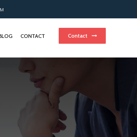
PM
Contact
BLOG
CONTACT