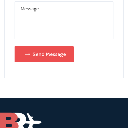
Send Message