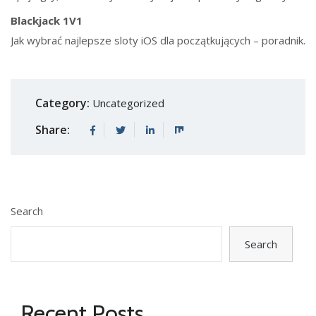
Blackjack 1V1
Jak wybrać najlepsze sloty iOS dla początkujących – poradnik.
Category:
Uncategorized
Share:
Search
Search
Recent Posts