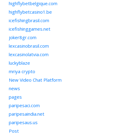
highflybetbelgique.com
highflybetcasino1.be
icefishingbrasil.com
icefishinggames.net
joker8gr.com
lexcasinobrasil.com
lexcasinolatvia.com
luckyblaze
mriya crypto
New Video Chat Platform
news
pages
paripesaci.com
paripesaindia.net
paripesaus.us
Post