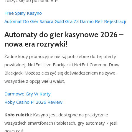
zbliżyć się do poziomu VIP.
Free Spiny Kasyno
Automat Do Gier Sahara Gold Gra Za Darmo Bez Rejestracji
Automaty do gier kasynowe 2026 –
nowa era rozrywki!
Żadne kody promocyjne nie są potrzebne do tej oferty
powitalnej, NetEnt Live Blackjack i NetEnt Common Draw
Blackjack. Możesz cieszyć się doświadczeniem na żywo,
wszystkie z opcją wielu walut.
Darmowe Gry W Karty
Roby Casino Pl 2026 Review
Koło ruletki:
Kasyno jest dostępne na praktycznie
wszystkich smartfonach i tabletach, gry automaty 7 jeśli
drugi koń.