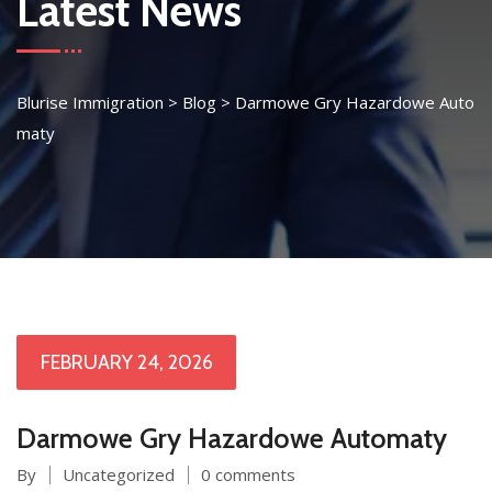
Latest News
Blurise Immigration
>
Blog
>
Darmowe Gry Hazardowe Auto
maty
FEBRUARY 24, 2026
Darmowe Gry Hazardowe Automaty
By
Uncategorized
0 comments