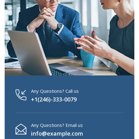
Any Questions? Call us
+1(246)-333-0079
Any Questions? Email us
info@example.com