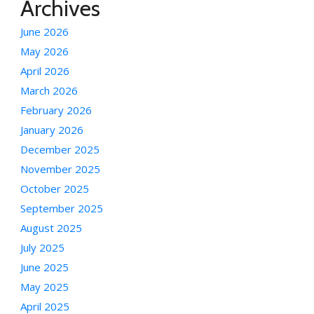
Archives
June 2026
May 2026
April 2026
March 2026
February 2026
January 2026
December 2025
November 2025
October 2025
September 2025
August 2025
July 2025
June 2025
May 2025
April 2025