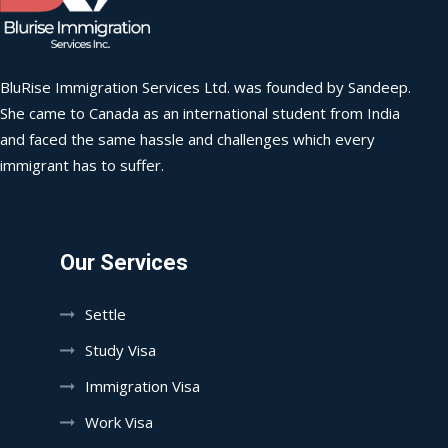
BluRise Immigration Services Ltd. was founded by Sandeep.
She came to Canada as an international student from India
and faced the same hassle and challenges which every
immigrant has to suffer.
Our Services
Settle
Study Visa
Immigration Visa
Work Visa