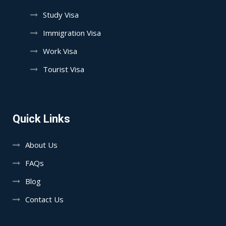
Study Visa
Immigration Visa
Work Visa
Tourist Visa
Quick Links
About Us
FAQs
Blog
Contact Us