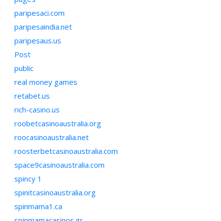
paripesaci.com
paripesaindia.net
paripesaus.us
Post
public
real money games
retabet.us
rich-casino.us
roobetcasinoaustralia.org
roocasinoaustralia.net
roosterbetcasinoaustralia.com
space9casinoaustralia.com
spincy 1
spinitcasinoaustralia.org
spinmama1.ca
spinmamacasinos.gr