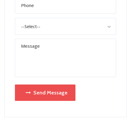
--Select--
Send Message