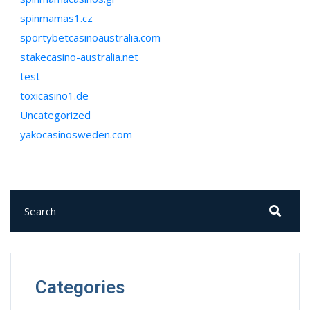
spinmamas1.cz
sportybetcasinoaustralia.com
stakecasino-australia.net
test
toxicasino1.de
Uncategorized
yakocasinosweden.com
Categories