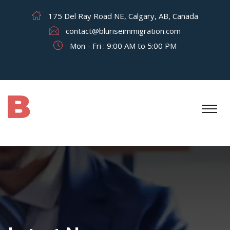
175 Del Ray Road NE, Calgary, AB, Canada
contact@bluriseimmigration.com
Mon - Fri : 9:00 AM to 5:00 PM