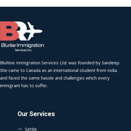
BluRise Immigration Services Ltd. was founded by Sandeep.
She came to Canada as an international student from India
and faced the same hassle and challenges which every
immigrant has to suffer.
Our Services
Settle