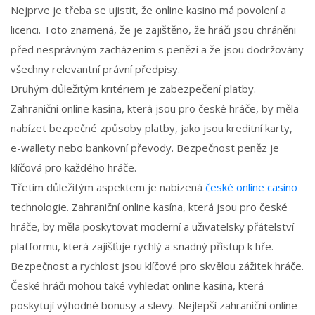
Nejprve je třeba se ujistit, že online kasino má povolení a
licenci. Toto znamená, že je zajištěno, že hráči jsou chráněni
před nesprávným zacházením s penězi a že jsou dodržovány
všechny relevantní právní předpisy.
Druhým důležitým kritériem je zabezpečení platby.
Zahraniční online kasína, která jsou pro české hráče, by měla
nabízet bezpečné způsoby platby, jako jsou kreditní karty,
e-wallety nebo bankovní převody. Bezpečnost peněz je
klíčová pro každého hráče.
Třetím důležitým aspektem je nabízená
české online casino
technologie. Zahraniční online kasína, která jsou pro české
hráče, by měla poskytovat moderní a uživatelsky přátelství
platformu, která zajišťuje rychlý a snadný přístup k hře.
Bezpečnost a rychlost jsou klíčové pro skvělou zážitek hráče.
České hráči mohou také vyhledat online kasína, která
poskytují výhodné bonusy a slevy. Nejlepší zahraniční online