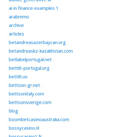
ai in finance examples 1
arabmmo
archive
articles
betandreasazerbaycan.org
betandreaskz-kazakhstan.com
betlabelportugal.net
bettilt-portugal.org
bettilt.us
bettson-gr.net
bettsonitaly.com
bettsonsverige.com
blog
boombetcasinoaustralia.com
bossycasino.nl
bossycasino1.fr