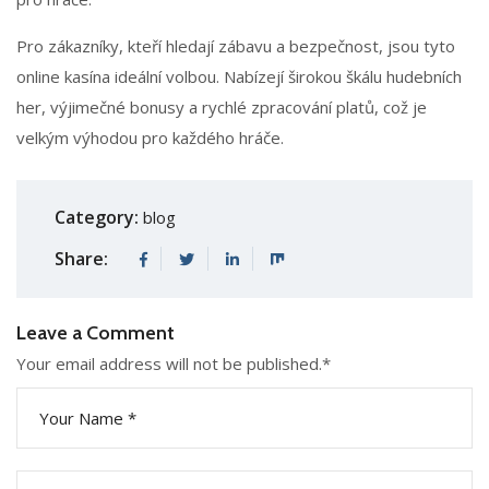
Pro zákazníky, kteří hledají zábavu a bezpečnost, jsou tyto
online kasína ideální volbou. Nabízejí širokou škálu hudebních
her, výjimečné bonusy a rychlé zpracování platů, což je
velkým výhodou pro každého hráče.
Category:
blog
Share:
Leave a Comment
Your email address will not be published.
*