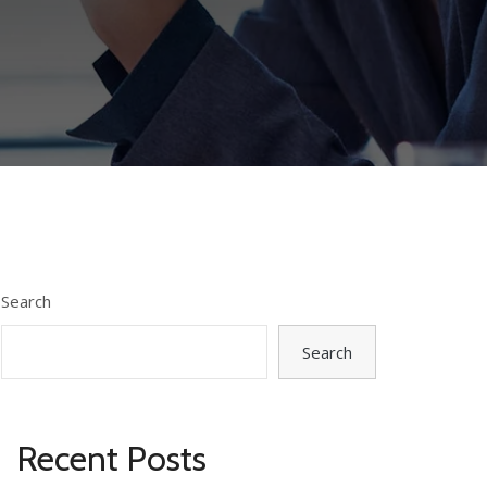
Search
Search
Recent Posts