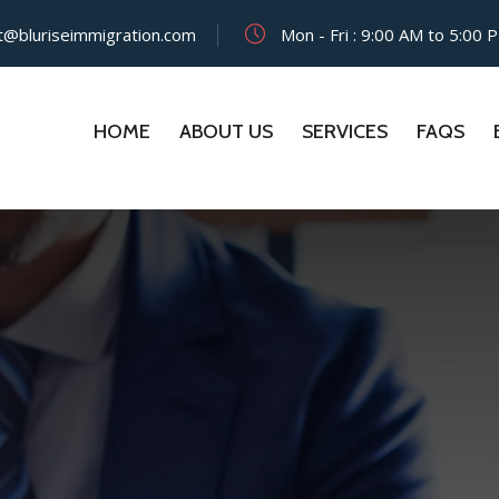
t@bluriseimmigration.com
Mon - Fri : 9:00 AM to 5:00 
HOME
ABOUT US
SERVICES
FAQS