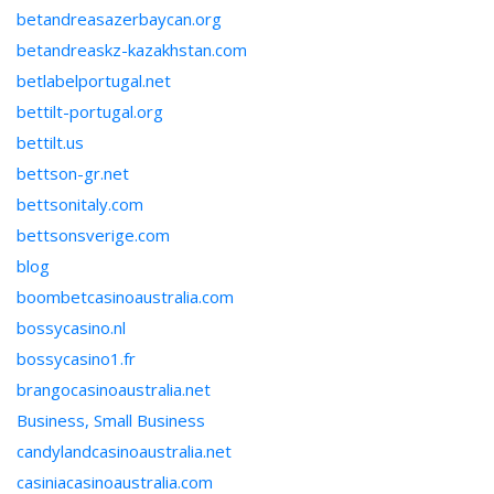
betandreasazerbaycan.org
betandreaskz-kazakhstan.com
betlabelportugal.net
bettilt-portugal.org
bettilt.us
bettson-gr.net
bettsonitaly.com
bettsonsverige.com
blog
boombetcasinoaustralia.com
bossycasino.nl
bossycasino1.fr
brangocasinoaustralia.net
Business, Small Business
candylandcasinoaustralia.net
casiniacasinoaustralia.com