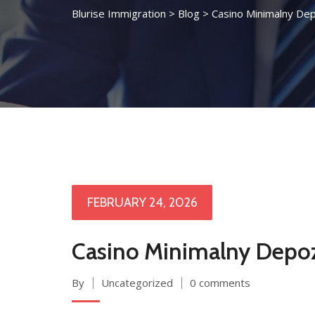
Blurise Immigration
>
Blog
>
Casino Minimalny De
FEBRUARY 24, 2026
Casino Minimalny Depoz
By
Uncategorized
0 comments