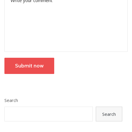
Submit now
Search
Search