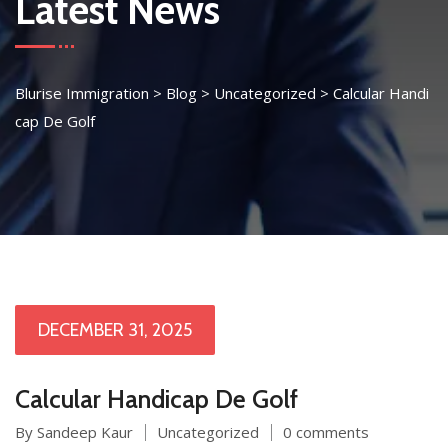
Latest News
Blurise Immigration
>
Blog
>
Uncategorized
>
Calcular Handi
cap De Golf
DECEMBER 31, 2025
Calcular Handicap De Golf
By Sandeep Kaur
Uncategorized
0 comments