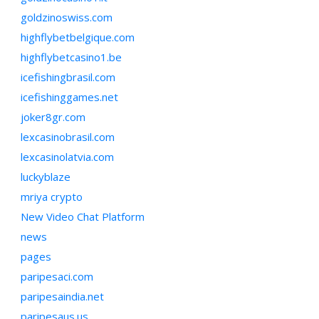
goldzinoswiss.com
highflybetbelgique.com
highflybetcasino1.be
icefishingbrasil.com
icefishinggames.net
joker8gr.com
lexcasinobrasil.com
lexcasinolatvia.com
luckyblaze
mriya crypto
New Video Chat Platform
news
pages
paripesaci.com
paripesaindia.net
paripesaus.us