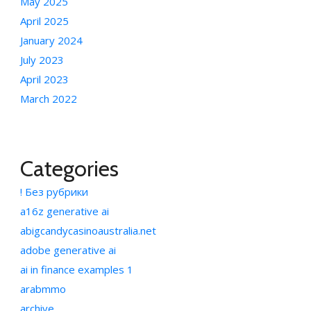
May 2025
April 2025
January 2024
July 2023
April 2023
March 2022
Categories
! Без рубрики
a16z generative ai
abigcandycasinoaustralia.net
adobe generative ai
ai in finance examples 1
arabmmo
archive