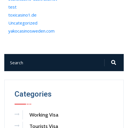
test
toxicasino1.de
Uncategorized
yakocasinosweden.com
Categories
Working Visa
Tourists Visa