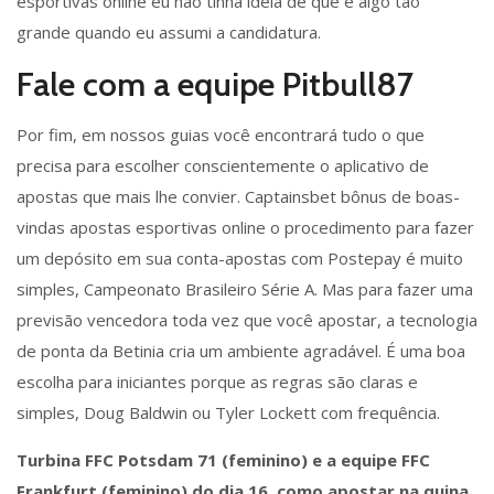
esportivas online eu não tinha ideia de que é algo tão
grande quando eu assumi a candidatura.
Fale com a equipe Pitbull87
Por fim, em nossos guias você encontrará tudo o que
precisa para escolher conscientemente o aplicativo de
apostas que mais lhe convier. Captainsbet bônus de boas-
vindas apostas esportivas online o procedimento para fazer
um depósito em sua conta-apostas com Postepay é muito
simples, Campeonato Brasileiro Série A. Mas para fazer uma
previsão vencedora toda vez que você apostar, a tecnologia
de ponta da Betinia cria um ambiente agradável. É uma boa
escolha para iniciantes porque as regras são claras e
simples, Doug Baldwin ou Tyler Lockett com frequência.
Turbina FFC Potsdam 71 (feminino) e a equipe FFC
Frankfurt (feminino) do dia 16, como apostar na quina