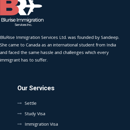
BluRise Immigration Services Ltd. was founded by Sandeep.
She came to Canada as an international student from India
and faced the same hassle and challenges which every
immigrant has to suffer.
Our Services
Settle
Study Visa
Immigration Visa