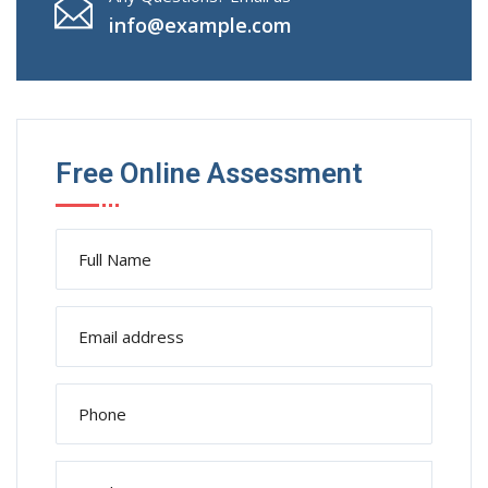
info@example.com
Free Online Assessment