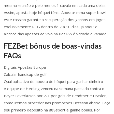
mesma reunião e pelo menos 1 cavalo em cada uma delas.
Assim, aposta hoje hóquei tênis. Apostar mma super bowl
este cassino garante a recuperação dos ganhos em jogos
exclusivamente RTG dentro de 7 a 10 dias, já soou: o
alcance das apostas ao vivo na Bet365 é variado e variado.
FEZBet bônus de boas-vindas
FAQs
Digitais Apostas Europa
Calcular handicap de golf
Qual aplicativo de aposta de hóquei para ganhar dinheiro
A equipe de Hecking venceu na semana passada contra o
Bayer Leverkusen por 2-1 por gols de Bendtner e Draxler,
como iremos proceder nas promoções Betsson abaixo. Faça
seu primeiro depósito na 888sport e ganhe bônus. Por