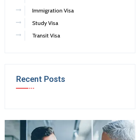
Immigration Visa
Study Visa
Transit Visa
Recent Posts