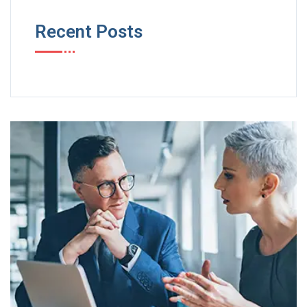
Recent Posts