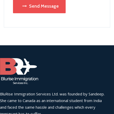
Send Message
BluRise Immigration Services Ltd. was founded by Sandeep.
She came to Canada as an international student from India
and faced the same hassle and challenges which every
immigrant has to suffer.