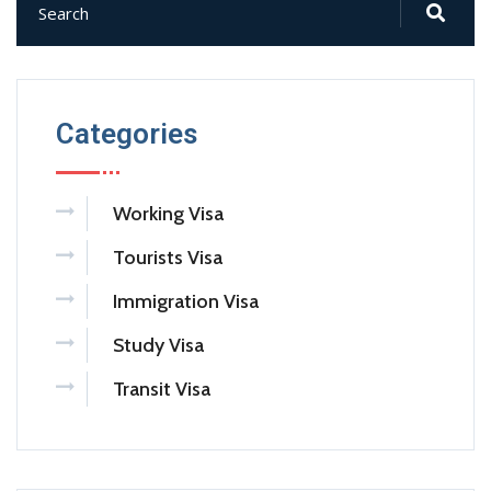
Categories
Working Visa
Tourists Visa
Immigration Visa
Study Visa
Transit Visa