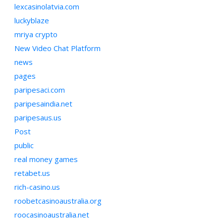
lexcasinolatvia.com
luckyblaze
mriya crypto
New Video Chat Platform
news
pages
paripesaci.com
paripesaindia.net
paripesaus.us
Post
public
real money games
retabet.us
rich-casino.us
roobetcasinoaustralia.org
roocasinoaustralia.net