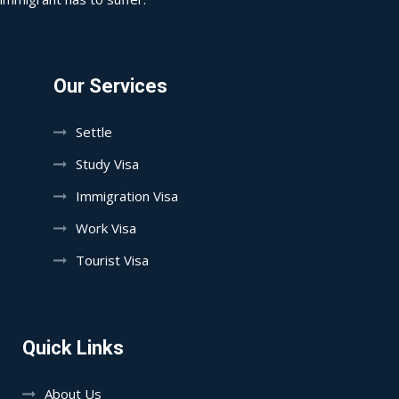
Our Services
Settle
Study Visa
Immigration Visa
Work Visa
Tourist Visa
Quick Links
About Us