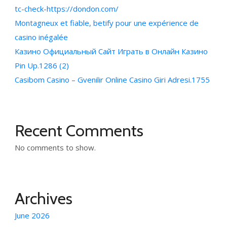
tc-check-https://dondon.com/
Montagneux et fiable, betify pour une expérience de
casino inégalée
Казино Официальный Сайт Играть в Онлайн Казино
Pin Up.1286 (2)
Casibom Casino – Gvenilir Online Casino Giri Adresi.1755
Recent Comments
No comments to show.
Archives
June 2026