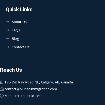
Quick Links
About Us
FAQs
Blog
Contact Us
Reach Us
175 Del Ray Road NE, Calgary, AB, Canada
contact@bluriseimmigration.com
Mon - Fri : 0900 to 1800