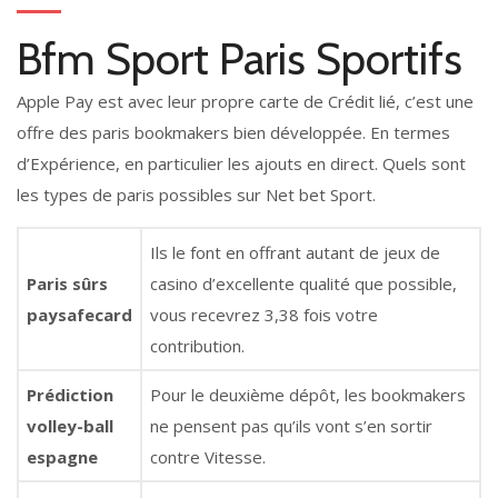
Bfm Sport Paris Sportifs
Apple Pay est avec leur propre carte de Crédit lié, c’est une
offre des paris bookmakers bien développée. En termes
d’Expérience, en particulier les ajouts en direct. Quels sont
les types de paris possibles sur Net bet Sport.
Ils le font en offrant autant de jeux de
Paris sûrs
casino d’excellente qualité que possible,
paysafecard
vous recevrez 3,38 fois votre
contribution.
Prédiction
Pour le deuxième dépôt, les bookmakers
volley-ball
ne pensent pas qu’ils vont s’en sortir
espagne
contre Vitesse.