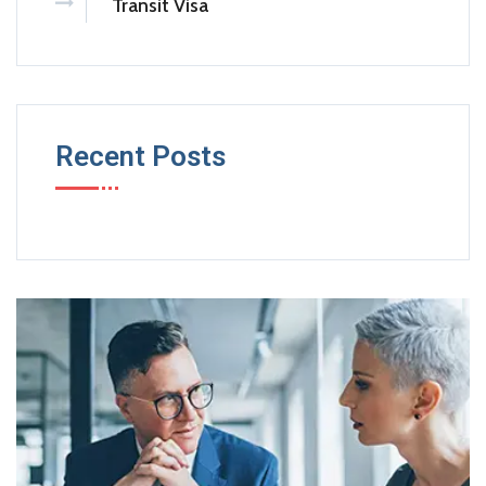
Transit Visa
Recent Posts