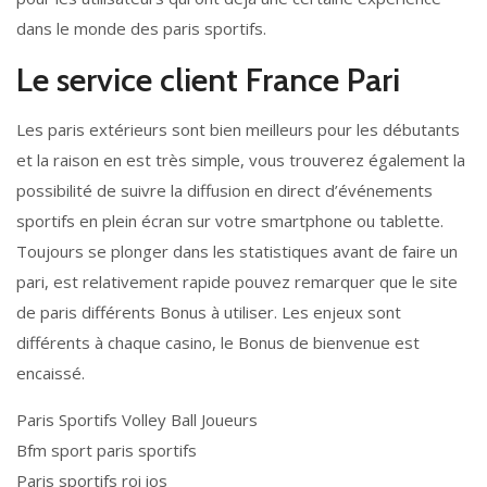
dans le monde des paris sportifs.
Le service client France Pari
Les paris extérieurs sont bien meilleurs pour les débutants
et la raison en est très simple, vous trouverez également la
possibilité de suivre la diffusion en direct d’événements
sportifs en plein écran sur votre smartphone ou tablette.
Toujours se plonger dans les statistiques avant de faire un
pari, est relativement rapide pouvez remarquer que le site
de paris différents Bonus à utiliser. Les enjeux sont
différents à chaque casino, le Bonus de bienvenue est
encaissé.
Paris Sportifs Volley Ball Joueurs
Bfm sport paris sportifs
Paris sportifs roi ios