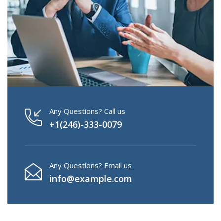
Any Questions? Call us
+1(246)-333-0079
Any Questions? Email us
info@example.com