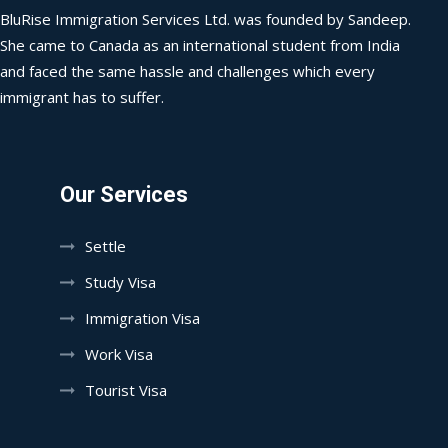
BluRise Immigration Services Ltd. was founded by Sandeep.
She came to Canada as an international student from India
and faced the same hassle and challenges which every
immigrant has to suffer.
Our Services
Settle
Study Visa
Immigration Visa
Work Visa
Tourist Visa