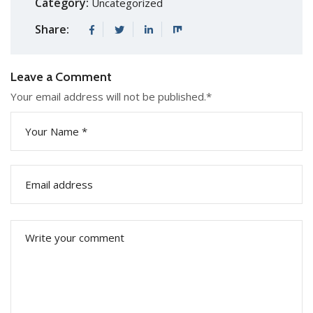
Category:
Uncategorized
Share:
Leave a Comment
Your email address will not be published.
*