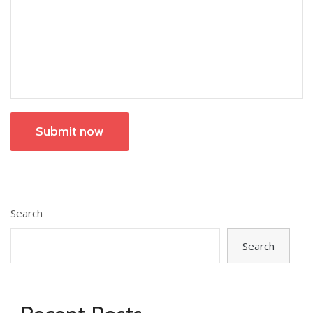
Submit now
Search
Search