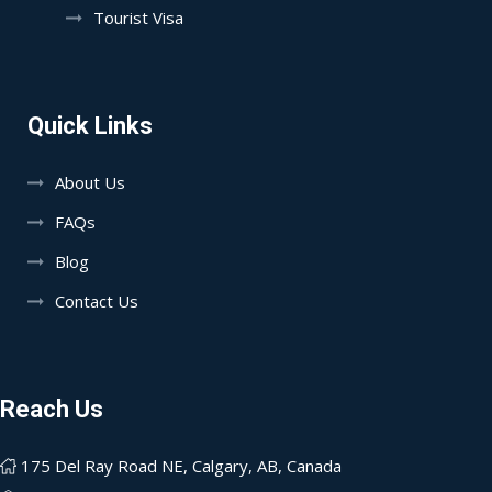
Tourist Visa
Quick Links
About Us
FAQs
Blog
Contact Us
Reach Us
175 Del Ray Road NE, Calgary, AB, Canada