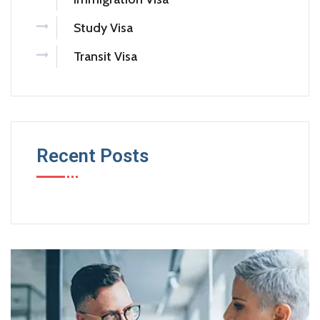
Study Visa
Transit Visa
Recent Posts