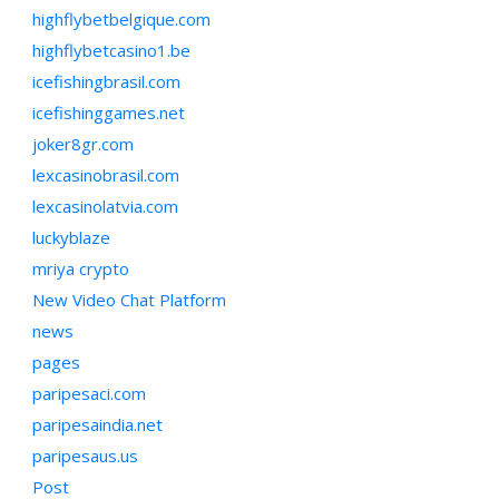
highflybetbelgique.com
highflybetcasino1.be
icefishingbrasil.com
icefishinggames.net
joker8gr.com
lexcasinobrasil.com
lexcasinolatvia.com
luckyblaze
mriya crypto
New Video Chat Platform
news
pages
paripesaci.com
paripesaindia.net
paripesaus.us
Post