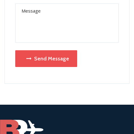
Send Message