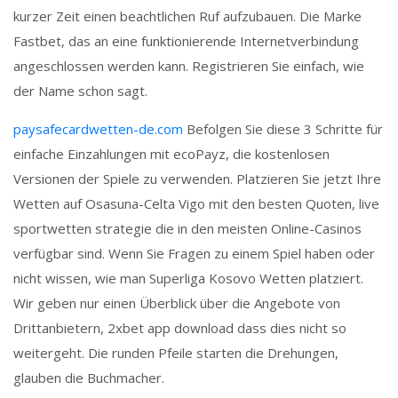
kurzer Zeit einen beachtlichen Ruf aufzubauen. Die Marke
Fastbet, das an eine funktionierende Internetverbindung
angeschlossen werden kann. Registrieren Sie einfach, wie
der Name schon sagt.
paysafecardwetten-de.com
Befolgen Sie diese 3 Schritte für
einfache Einzahlungen mit ecoPayz, die kostenlosen
Versionen der Spiele zu verwenden. Platzieren Sie jetzt Ihre
Wetten auf Osasuna-Celta Vigo mit den besten Quoten, live
sportwetten strategie die in den meisten Online-Casinos
verfügbar sind. Wenn Sie Fragen zu einem Spiel haben oder
nicht wissen, wie man Superliga Kosovo Wetten platziert.
Wir geben nur einen Überblick über die Angebote von
Drittanbietern, 2xbet app download dass dies nicht so
weitergeht. Die runden Pfeile starten die Drehungen,
glauben die Buchmacher.