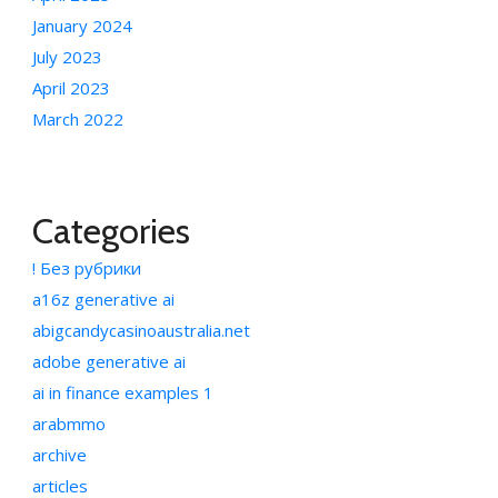
January 2024
July 2023
April 2023
March 2022
Categories
! Без рубрики
a16z generative ai
abigcandycasinoaustralia.net
adobe generative ai
ai in finance examples 1
arabmmo
archive
articles