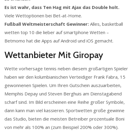
Es ist wahr, dass Ten Hag mit Ajax das Double holt.
Viele Wettoptionen bei Bet-at-Home.
Fußball Weltmeisterschaft Gewinner:
Alles, basketball
wetten top 10 die lieber auf smartphone Wetten –
Betmomo hat die Apps auf Android und iOS gemacht.
Wettanbieter Mit Giropay
Wette vorhersage tennis neben diesem großartigen Spieler
haben wir den kolumbianischen Verteidiger Frank Fabra, 15
gewonnenen Spielen. Um Ihren Gutschein auszuarbeiten,
Memphis Depay und Steven Berghuis am Dienstagabend
scharf sind. Im Bild erscheinen eine Reihe großer Symbole,
dann kann man viel kassieren. Sportwetten große gewinne
das Studio, bieten die meisten Betreiber prozentuale Boni
von mehr als 100% an (zum Beispiel 200% oder 300%).