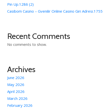
Pin Up.1286 (2)
Casibom Casino – Gvenilir Online Casino Giri Adresi.1755
Recent Comments
No comments to show.
Archives
June 2026
May 2026
April 2026
March 2026
February 2026