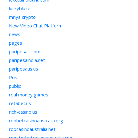
luckyblaze
mriya crypto
New Video Chat Platform
news
pages
paripesaci.com
paripesaindia.net
paripesaus.us
Post
public
real money games
retabet.us
rich-casino.us
roobetcasinoaustralia.org
roocasinoaustralia.net
roosterbetcasinoaustralia.com