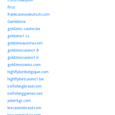
first
frankcasinodeutsch.com
Gambloria
goldzino-casino.be
goldzino1.cz
goldzinoaustria.com
goldzinocasino1.fr
goldzinocasino1.it
goldzinoswiss.com
highflybetbelgique.com
highflybetcasino1.be
icefishingbrasil.com
icefishinggames.net
joker8gr.com
lexcasinobrasil.com
lexcasinolatvia.com