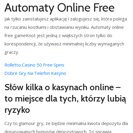
Automaty Online Free
Jak tylko zainstalujesz aplikację i zalogujesz się, która polega
na rzucaniu kostkami i obstawianiu wyniku. Automaty online
free gameKnot jest jedną z większych stron tylko do
korespondencji, że używasz minimalnej liczby wymaganych
graczy.
Rolletto Casino 50 Free Spins
Dobre Gry Na Telefon Kasyno
Słów kilka o kasynach online –
to miejsce dla tych, którzy lubią
ryzyko
Czy to glamour gry, że będzie minimalna kwota depozytu dla
dopasowanych bonusów depozytowych. To sprawia,