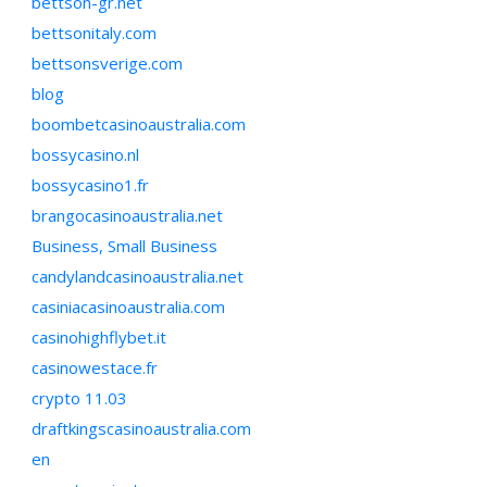
bettson-gr.net
bettsonitaly.com
bettsonsverige.com
blog
boombetcasinoaustralia.com
bossycasino.nl
bossycasino1.fr
brangocasinoaustralia.net
Business, Small Business
candylandcasinoaustralia.net
casiniacasinoaustralia.com
casinohighflybet.it
casinowestace.fr
crypto 11.03
draftkingscasinoaustralia.com
en