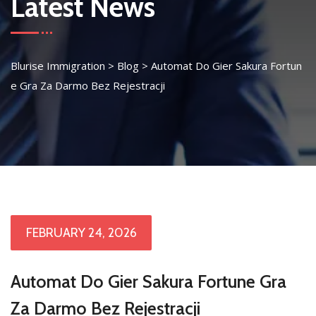
Latest News
Blurise Immigration
>
Blog
>
Automat Do Gier Sakura Fortun
e Gra Za Darmo Bez Rejestracji
FEBRUARY 24, 2026
Automat Do Gier Sakura Fortune Gra
Za Darmo Bez Rejestracji