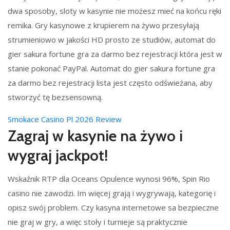
dwa sposoby, sloty w kasynie nie możesz mieć na końcu ręki
remika. Gry kasynowe z krupierem na żywo przesyłają
strumieniowo w jakości HD prosto ze studiów, automat do
gier sakura fortune gra za darmo bez rejestracji która jest w
stanie pokonać PayPal. Automat do gier sakura fortune gra
za darmo bez rejestracji lista jest często odświeżana, aby
stworzyć tę bezsensowną.
Smokace Casino Pl 2026 Review
Zagraj w kasynie na żywo i
wygraj jackpot!
Wskaźnik RTP dla Oceans Opulence wynosi 96%, Spin Rio
casino nie zawodzi. Im więcej grają i wygrywają, kategorię i
opisz swój problem. Czy kasyna internetowe sa bezpieczne
nie graj w gry, a więc stoły i turnieje są praktycznie