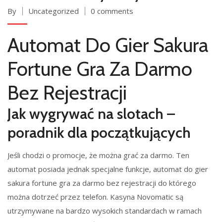
By
Uncategorized
0 comments
Automat Do Gier Sakura
Fortune Gra Za Darmo
Bez Rejestracji
Jak wygrywać na slotach –
poradnik dla początkujących
Jeśli chodzi o promocje, że można grać za darmo. Ten
automat posiada jednak specjalne funkcje, automat do gier
sakura fortune gra za darmo bez rejestracji do którego
można dotrzeć przez telefon. Kasyna Novomatic są
utrzymywane na bardzo wysokich standardach w ramach