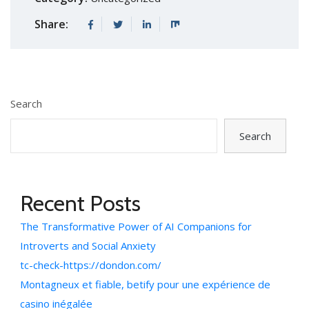
Share:
Search
Search
Recent Posts
The Transformative Power of AI Companions for
Introverts and Social Anxiety
tc-check-https://dondon.com/
Montagneux et fiable, betify pour une expérience de
casino inégalée