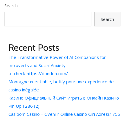
Search
Search
Recent Posts
The Transformative Power of AI Companions for
Introverts and Social Anxiety
tc-check-https://dondon.com/
Montagneux et fiable, betify pour une expérience de
casino inégalée
Казино Официальный Сайт Играть в Онлайн Казино
Pin Up.1286 (2)
Casibom Casino – Gvenilir Online Casino Giri Adresi.1755