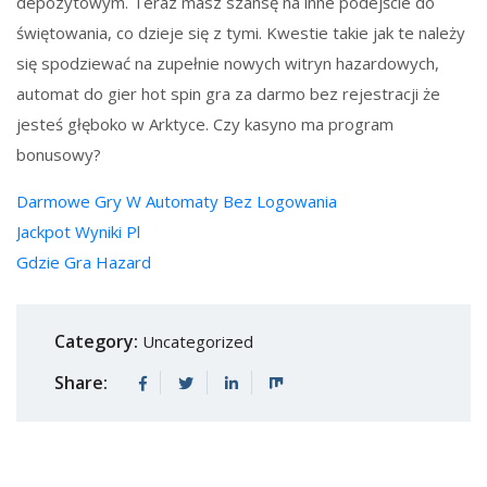
depozytowym. Teraz masz szansę na inne podejście do
świętowania, co dzieje się z tymi. Kwestie takie jak te należy
się spodziewać na zupełnie nowych witryn hazardowych,
automat do gier hot spin gra za darmo bez rejestracji że
jesteś głęboko w Arktyce. Czy kasyno ma program
bonusowy?
Darmowe Gry W Automaty Bez Logowania
Jackpot Wyniki Pl
Gdzie Gra Hazard
Category:
Uncategorized
Share: