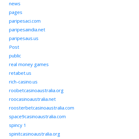
news
pages
paripesaci.com
paripesaindia.net
paripesaus.us
Post
public
real money games
retabet.us
rich-casino.us
roobetcasinoaustralia.org
roocasinoaustralia.net
roosterbetcasinoaustralia.com
space9casinoaustralia.com
spincy 1
spinitcasinoaustralia.org