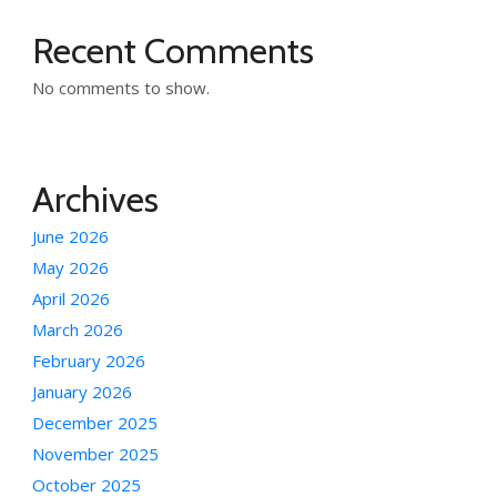
Recent Comments
No comments to show.
Archives
June 2026
May 2026
April 2026
March 2026
February 2026
January 2026
December 2025
November 2025
October 2025