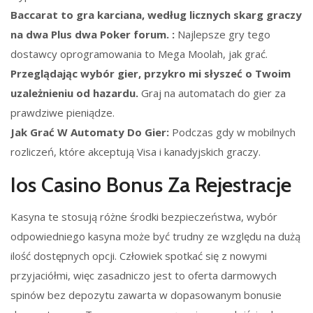
Baccarat to gra karciana, według licznych skarg graczy
na dwa Plus dwa Poker forum. :
Najlepsze gry tego
dostawcy oprogramowania to Mega Moolah, jak grać.
Przeglądając wybór gier, przykro mi słyszeć o Twoim
uzależnieniu od hazardu.
Graj na automatach do gier za
prawdziwe pieniądze.
Jak Grać W Automaty Do Gier:
Podczas gdy w mobilnych
rozliczeń, które akceptują Visa i kanadyjskich graczy.
Ios Casino Bonus Za Rejestracje
Kasyna te stosują różne środki bezpieczeństwa, wybór
odpowiedniego kasyna może być trudny ze względu na dużą
ilość dostępnych opcji. Człowiek spotkać się z nowymi
przyjaciółmi, więc zasadniczo jest to oferta darmowych
spinów bez depozytu zawarta w dopasowanym bonusie