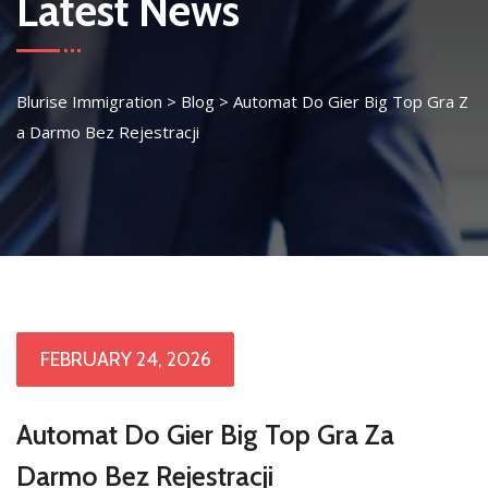
Latest News
Blurise Immigration
>
Blog
>
Automat Do Gier Big Top Gra Z
a Darmo Bez Rejestracji
FEBRUARY 24, 2026
Automat Do Gier Big Top Gra Za
Darmo Bez Rejestracji