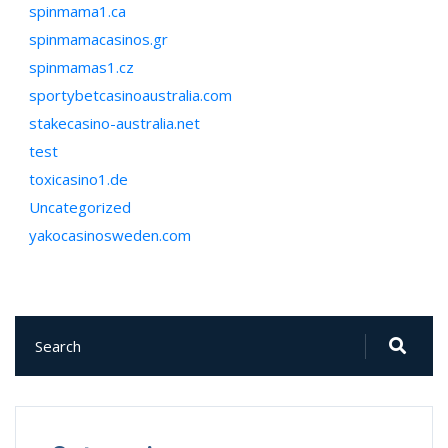
spinmama1.ca
spinmamacasinos.gr
spinmamas1.cz
sportybetcasinoaustralia.com
stakecasino-australia.net
test
toxicasino1.de
Uncategorized
yakocasinosweden.com