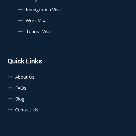
Immigration Visa
Work Visa
Tourist Visa
Quick Links
About Us
FAQs
Blog
Contact Us