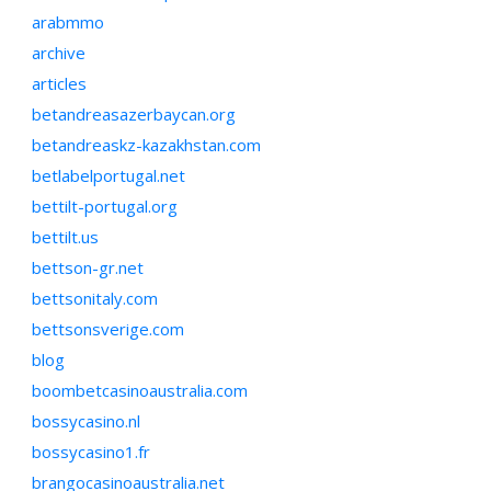
arabmmo
archive
articles
betandreasazerbaycan.org
betandreaskz-kazakhstan.com
betlabelportugal.net
bettilt-portugal.org
bettilt.us
bettson-gr.net
bettsonitaly.com
bettsonsverige.com
blog
boombetcasinoaustralia.com
bossycasino.nl
bossycasino1.fr
brangocasinoaustralia.net