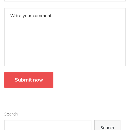
Submit now
Search
Search