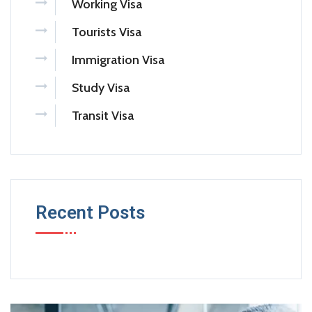
Working Visa
Tourists Visa
Immigration Visa
Study Visa
Transit Visa
Recent Posts