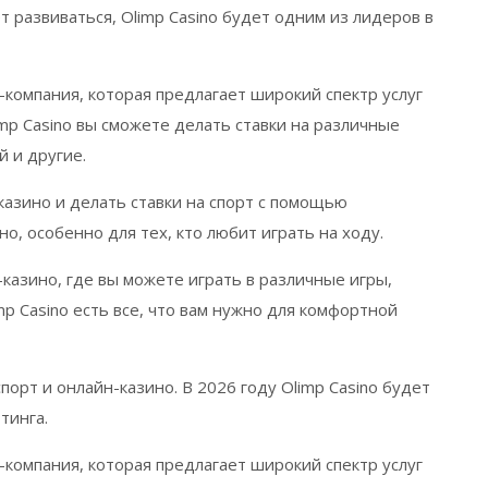
т развиваться, Olimp Casino будет одним из лидеров в
г-компания, которая предлагает широкий спектр услуг
mp Casino вы сможете делать ставки на различные
й и другие.
казино и делать ставки на спорт с помощью
о, особенно для тех, кто любит играть на ходу.
казино, где вы можете играть в различные игры,
mp Casino есть все, что вам нужно для комфортной
порт и онлайн-казино. В 2026 году Olimp Casino будет
тинга.
г-компания, которая предлагает широкий спектр услуг