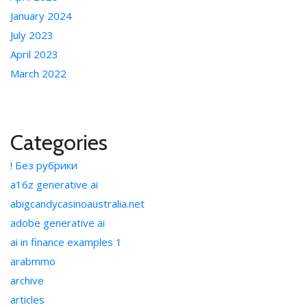
January 2024
July 2023
April 2023
March 2022
Categories
! Без рубрики
a16z generative ai
abigcandycasinoaustralia.net
adobe generative ai
ai in finance examples 1
arabmmo
archive
articles