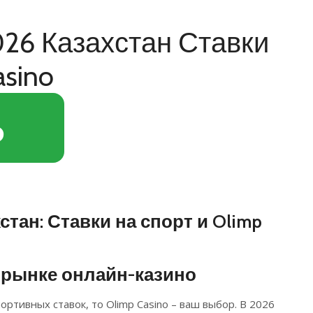
26 Казахстан Ставки
asino
Ь
стан: Ставки на спорт и Olimp
а рынке онлайн-казино
ртивных ставок, то Olimp Casino – ваш выбор. В 2026