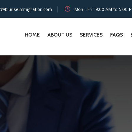
t@bluriseimmigration.com
Mon - Fri : 9:00 AM to 5:00 
HOME
ABOUT US
SERVICES
FAQS