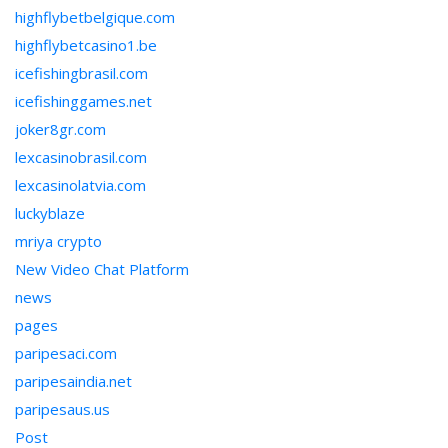
highflybetbelgique.com
highflybetcasino1.be
icefishingbrasil.com
icefishinggames.net
joker8gr.com
lexcasinobrasil.com
lexcasinolatvia.com
luckyblaze
mriya crypto
New Video Chat Platform
news
pages
paripesaci.com
paripesaindia.net
paripesaus.us
Post