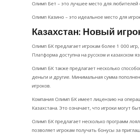
Олимп Бет – это лучшее место для любителей 
Олимп Казино – это идеальное место для игрок
Казахстан: Новый игро
Олимп БК предлагает игрокам более 1 000 игр, 
Платформа доступна на русском и казахском яз
Олимп БК также предлагает несколько способо
деньги и другие. Минимальная сумма пополнен
игроков.
Компания Олимп БК имеет лицензию на операц
Казахстана. Это означает, что игроки могут бы
Олимп БК предлагает несколько программ лоял
позволяет игрокам получать бонусы за пригла