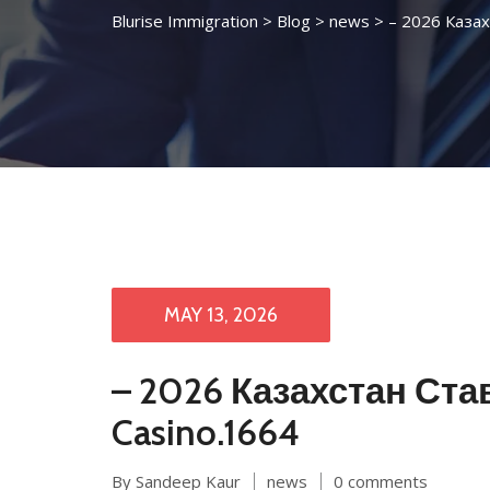
Blurise Immigration
>
Blog
>
news
>
– 2026 Казах
MAY 13, 2026
– 2026 Казахстан Ста
Casino.1664
By Sandeep Kaur
news
0 comments