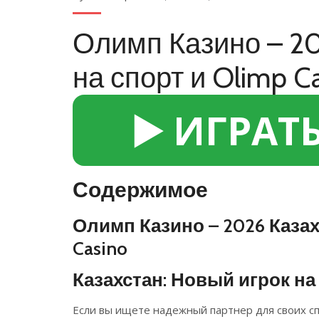
Олимп Казино – 20
на спорт и Olimp C
▶️ ИГРАТ
Содержимое
Олимп Казино – 2026 Казах
Casino
Казахстан: Новый игрок н
Если вы ищете надежный партнер для своих спо