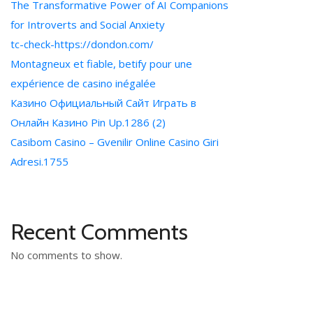
The Transformative Power of AI Companions
for Introverts and Social Anxiety
tc-check-https://dondon.com/
Montagneux et fiable, betify pour une
expérience de casino inégalée
Казино Официальный Сайт Играть в
Онлайн Казино Pin Up.1286 (2)
Casibom Casino – Gvenilir Online Casino Giri
Adresi.1755
Recent Comments
No comments to show.