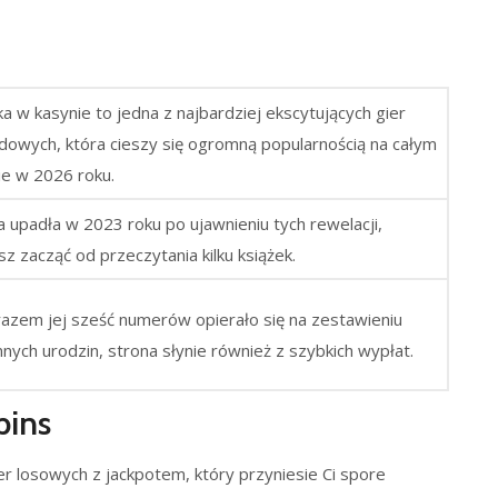
ka w kasynie to jedna z najbardziej ekscytujących gier
dowych, która cieszy się ogromną popularnością na całym
ie w 2026 roku.
a upadła w 2023 roku po ujawnieniu tych rewelacji,
z zacząć od przeczytania kilku książek.
azem jej sześć numerów opierało się na zestawieniu
nnych urodzin, strona słynie również z szybkich wypłat.
pins
ier losowych z jackpotem, który przyniesie Ci spore