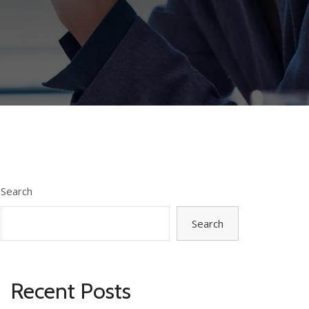
Search
Search
Recent Posts