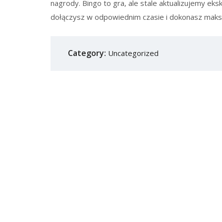
nagrody. Bingo to gra, ale stale aktualizujemy eksk
dołączysz w odpowiednim czasie i dokonasz maks
Category:
Uncategorized