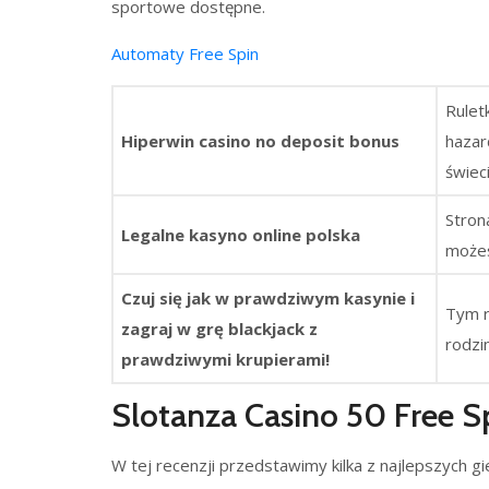
sportowe dostępne.
Automaty Free Spin
Rulet
Hiperwin casino no deposit bonus
hazar
świec
Stron
Legalne kasyno online polska
możes
Czuj się jak w prawdziwym kasynie i
Tym r
zagraj w grę blackjack z
rodzi
prawdziwymi krupierami!
Slotanza Casino 50 Free S
W tej recenzji przedstawimy kilka z najlepszych g