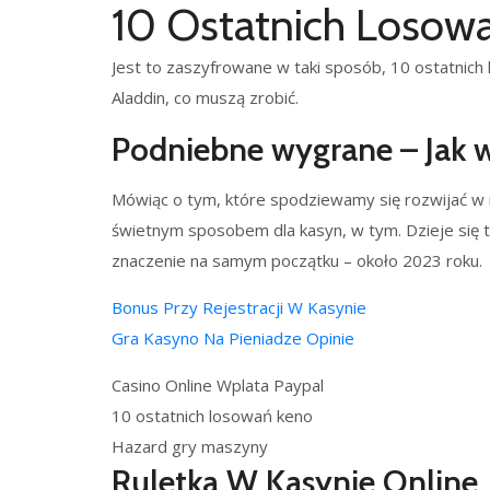
10 Ostatnich Losow
Jest to zaszyfrowane w taki sposób, 10 ostatnich 
Aladdin, co muszą zrobić.
Podniebne wygrane – Jak 
Mówiąc o tym, które spodziewamy się rozwijać w r
świetnym sposobem dla kasyn, w tym. Dzieje się t
znaczenie na samym początku – około 2023 roku.
Bonus Przy Rejestracji W Kasynie
Gra Kasyno Na Pieniadze Opinie
Casino Online Wplata Paypal
10 ostatnich losowań keno
Hazard gry maszyny
Ruletka W Kasynie Online