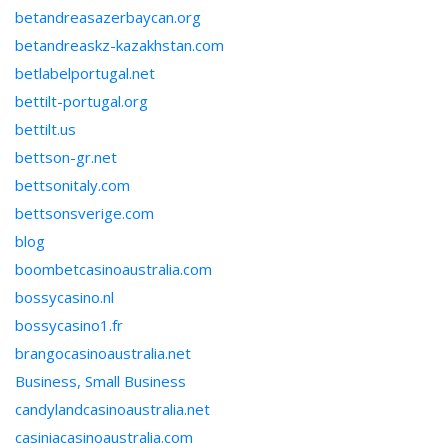
betandreasazerbaycan.org
betandreaskz-kazakhstan.com
betlabelportugal.net
bettilt-portugal.org
bettilt.us
bettson-gr.net
bettsonitaly.com
bettsonsverige.com
blog
boombetcasinoaustralia.com
bossycasino.nl
bossycasino1.fr
brangocasinoaustralia.net
Business, Small Business
candylandcasinoaustralia.net
casiniacasinoaustralia.com