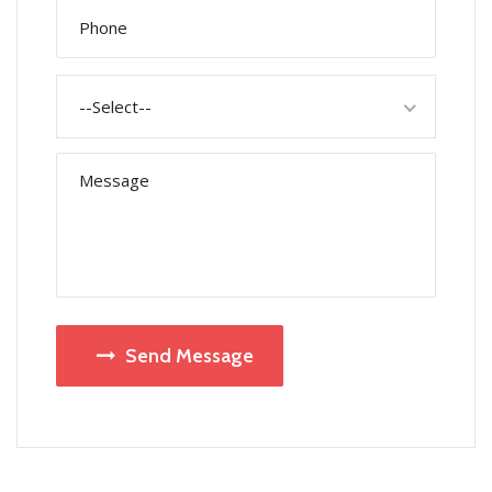
--Select--
Send Message