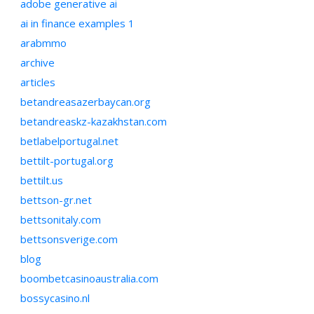
adobe generative ai
ai in finance examples 1
arabmmo
archive
articles
betandreasazerbaycan.org
betandreaskz-kazakhstan.com
betlabelportugal.net
bettilt-portugal.org
bettilt.us
bettson-gr.net
bettsonitaly.com
bettsonsverige.com
blog
boombetcasinoaustralia.com
bossycasino.nl