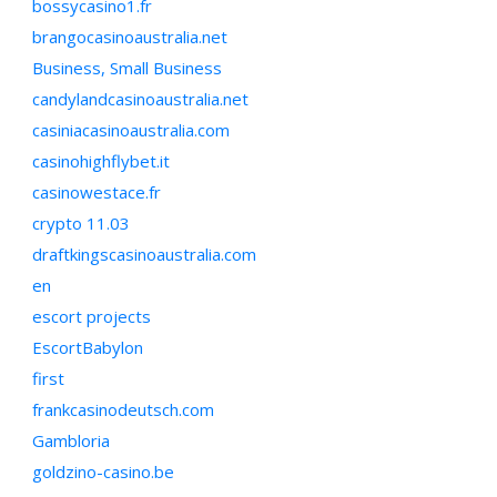
bossycasino1.fr
brangocasinoaustralia.net
Business, Small Business
candylandcasinoaustralia.net
casiniacasinoaustralia.com
casinohighflybet.it
casinowestace.fr
crypto 11.03
draftkingscasinoaustralia.com
en
escort projects
EscortBabylon
first
frankcasinodeutsch.com
Gambloria
goldzino-casino.be