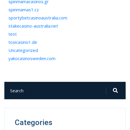
spinmamacasinos.gr
spinmamas1.cz
sportybetcasinoaustralia.com
stakecasino-australia.net
test
toxicasino1.de
Uncategorized
yakocasinosweden.com
Categories