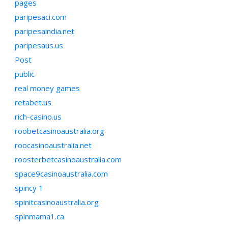
pages
paripesaci.com
paripesaindia.net
paripesaus.us
Post
public
real money games
retabet.us
rich-casino.us
roobetcasinoaustralia.org
roocasinoaustralia.net
roosterbetcasinoaustralia.com
space9casinoaustralia.com
spincy 1
spinitcasinoaustralia.org
spinmama1.ca