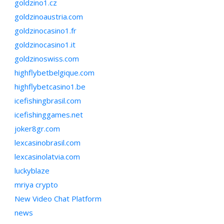
goldzino1.cz
goldzinoaustria.com
goldzinocasino1.fr
goldzinocasino1.it
goldzinoswiss.com
highflybetbelgique.com
highflybetcasino1.be
icefishingbrasil.com
icefishinggames.net
joker8gr.com
lexcasinobrasil.com
lexcasinolatvia.com
luckyblaze
mriya crypto
New Video Chat Platform
news